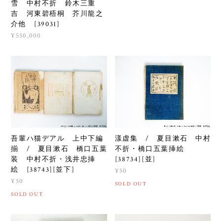
雪 中村不折 鈴木三重
吉 河東碧梧桐 芥川龍之
介他 [39031]
¥550,000
吾輩ハ猫デアル 上中下編
漾虚集 / 夏目漱石 中村
揃 / 夏目漱石 橋口五葉
不折・橋口五葉挿絵
装 中村不折・浅井忠挿
[38734][並]
絵 [38743][並下]
¥50
¥50
SOLD OUT
SOLD OUT