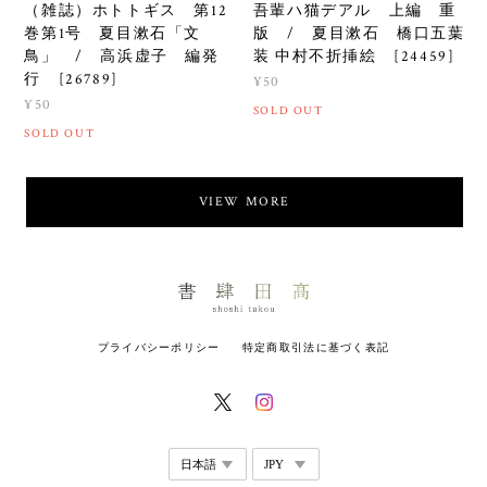
（雑誌）ホトトギス 第12
吾輩ハ猫デアル 上編 重
巻第1号 夏目漱石「文
版 / 夏目漱石 橋口五葉
鳥」 / 高浜虚子 編発
装 中村不折挿絵 [24459]
行 [26789]
¥50
¥50
SOLD OUT
SOLD OUT
VIEW MORE
プライバシーポリシー
特定商取引法に基づく表記