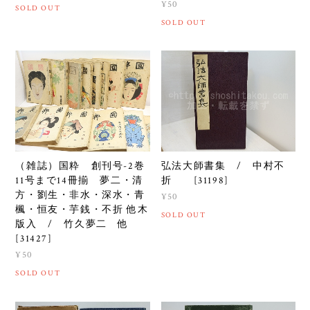
¥50
SOLD OUT
SOLD OUT
（雑誌）国粋 創刊号-2巻
弘法大師書集 / 中村不
11号まで14冊揃 夢二・清
折 [31198]
方・劉生・非水・深水・青
¥50
楓・恒友・芋銭・不折 他木
SOLD OUT
版入 / 竹久夢二 他
[31427]
¥50
SOLD OUT