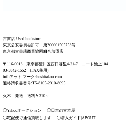
古書店 Used bookstore
東京公安委員会許可 第306661505753号
東京都古書籍商業協同組合加盟店
〒116-0013 東京都荒川区西日暮里4-21-7 コート池上104
03-5842-1552 (FAX兼用)
infoアット マークshoshitakou.com
適格請求書番号:T5-8105-2910-8095
火木土発送 送料￥310～
◯Yahooオークション
◯日本の古本屋
◯宅配便で通信買取します
◯購入ガイド|ABOUT