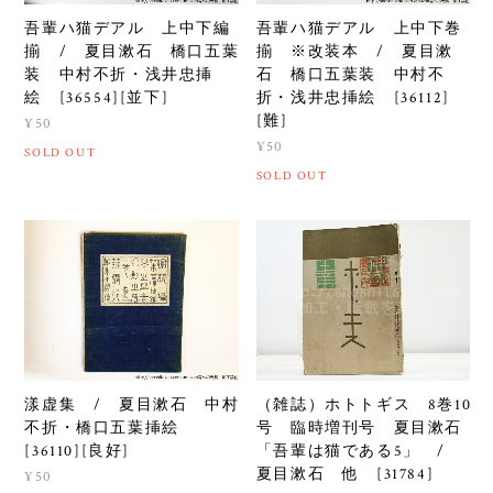
吾輩ハ猫デアル 上中下編
吾輩ハ猫デアル 上中下巻
揃 / 夏目漱石 橋口五葉
揃 ※改装本 / 夏目漱
装 中村不折・浅井忠挿
石 橋口五葉装 中村不
絵 [36554][並下]
折・浅井忠挿絵 [36112]
[難]
¥50
¥50
SOLD OUT
SOLD OUT
漾虚集 / 夏目漱石 中村
（雑誌）ホトトギス 8巻10
不折・橋口五葉挿絵
号 臨時増刊号 夏目漱石
[36110][良好]
「吾輩は猫である5」 /
夏目漱石 他 [31784]
¥50