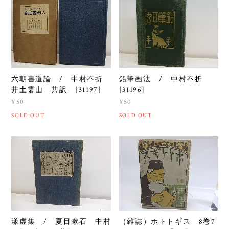
六朝書道論 / 中村不折
鉛筆画法 / 中村不折
井土霊山 共訳 [31197]
[31196]
¥50
¥50
SOLD OUT
SOLD OUT
漾虚集 / 夏目漱石 中村
（雑誌）ホトトギス 8巻7