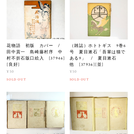
花物語 初版 カバー /
（雑誌）ホトトギス 9巻6
田中貢一 島崎藤村序 中
号 夏目漱石「吾輩は猫で
村不折石版口絵入 [37946]
ある9」 / 夏目漱石
[良好]
他 [37936][並]
¥50
¥50
SOLD OUT
SOLD OUT