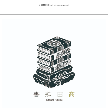
© 書肆田高 All rights reserved.