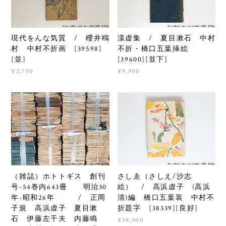
現代をんな気質 / 櫻井鴎
漾虚集 / 夏目漱石 中村
村 中村不折画 [39598]
不折・橋口五葉挿絵
[並]
[39600][並下]
¥2,750
¥9,900
（雑誌）ホトトギス 創刊
さしゑ（さしえ/沙志
号-54巻内643冊 明治30
絵） / 高浜虚子 (高浜
年-昭和26年 / 正岡
清)編 橋口五葉装 中村不
子規 高浜虚子 夏目漱
折題字 [38339][良好]
石 伊藤左千夫 内藤鳴
¥38,500