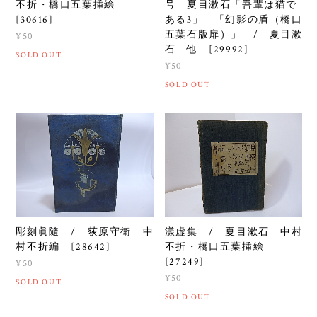
不折・橋口五葉挿絵
号 夏目漱石「吾輩は猫で
[30616]
ある3」 「幻影の盾（橋口
五葉石版扉）」 / 夏目漱
¥50
石 他 [29992]
SOLD OUT
¥50
SOLD OUT
彫刻眞隨 / 荻原守衛 中
漾虚集 / 夏目漱石 中村
村不折編 [28642]
不折・橋口五葉挿絵
[27249]
¥50
¥50
SOLD OUT
SOLD OUT