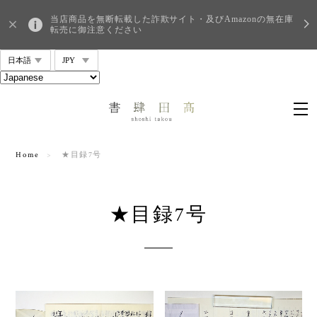
当店商品を無断転載した詐欺サイト・及びAmazonの無在庫
転売に御注意ください
Home
★目録7号
★目録7号