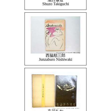
Shuzo Takiguchi
西脇順三郎
Junzaburo Nishiwaki
左川ちか