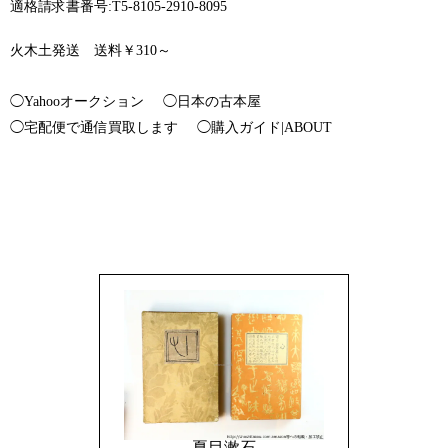
適格請求書番号:T5-8105-2910-8095
火木土発送 送料￥310～
◯Yahooオークション
◯日本の古本屋
◯宅配便で通信買取します
◯購入ガイド|ABOUT
夏目漱石