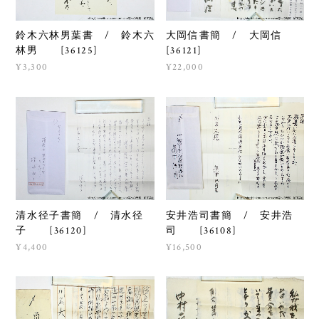
鈴木六林男葉書 / 鈴木六
大岡信書簡 / 大岡信
林男 [36125]
[36121]
¥3,300
¥22,000
清水径子書簡 / 清水径
安井浩司書簡 / 安井浩
子 [36120]
司 [36108]
¥4,400
¥16,500