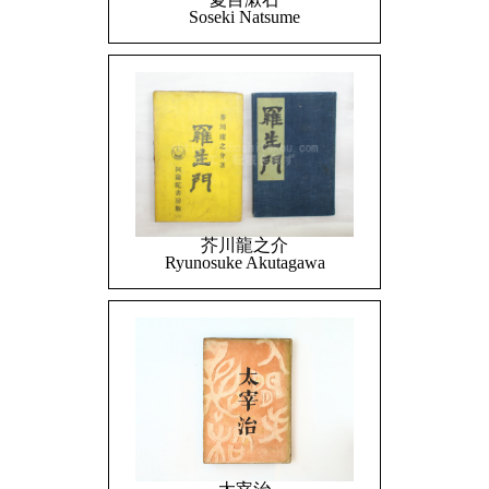
Soseki Natsume
芥川龍之介
Ryunosuke Akutagawa