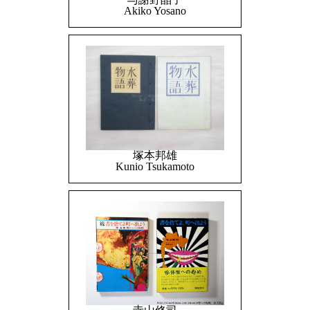
Akiko Yosano
塚本邦雄
Kunio Tsukamoto