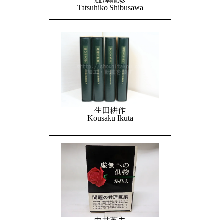
Tatsuhiko Shibusawa
生田耕作
Kousaku Ikuta