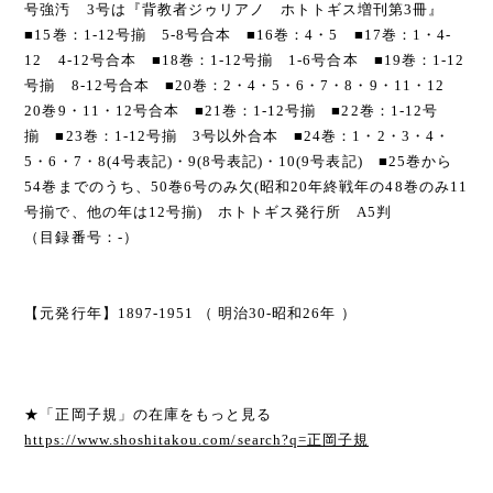
号強汚 3号は『背教者ジゥリアノ ホトトギス増刊第3冊』
■15巻：1-12号揃 5-8号合本 ■16巻：4・5 ■17巻：1・4-
12 4-12号合本 ■18巻：1-12号揃 1-6号合本 ■19巻：1-12
号揃 8-12号合本 ■20巻：2・4・5・6・7・8・9・11・12
20巻9・11・12号合本 ■21巻：1-12号揃 ■22巻：1-12号
揃 ■23巻：1-12号揃 3号以外合本 ■24巻：1・2・3・4・
5・6・7・8(4号表記)・9(8号表記)・10(9号表記) ■25巻から
54巻までのうち、50巻6号のみ欠(昭和20年終戦年の48巻のみ11
号揃で、他の年は12号揃) ホトトギス発行所 A5判
（目録番号：-）
【元発行年】1897-1951 （ 明治30-昭和26年 ）
★「正岡子規」の在庫をもっと見る
https://www.shoshitakou.com/search?q=正岡子規