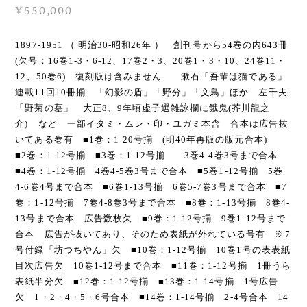
¥550,000
1897-1951 （ 明治30-昭和26年 ） 創刊号から54巻の内643冊
(欠号：16巻1-3・6-12、17巻2・3、20巻1・3・10、24巻11・
12、50巻6) 復刻版は含みません 漱石「吾輩は猫である」
連載11回10冊揃 「幻影の盾」「野分」「文鳥」ほか 左千夫
「野菊の墓」 大正8、9年頃虚子選雑詠欄に餓鬼(芥川龍之
介) など 一部イタミ・ムレ・印・ユガミ本含 合本は広告抜
いてある巻有 ■1巻：1-20号揃 (明40年再版の版元合本)
■2巻：1-12号揃 ■3巻：1-12号揃 3巻4-4巻3号まで合本
■4巻：1-12号揃 4巻4-5巻3号まで合本 ■5巻1-12号揃 5巻
4-6巻4号まで合本 ■6巻1-13号揃 6巻5-7巻3号まで合本 ■7
巻：1-12号揃 7巻4-8巻3号まで合本 ■8巻：1-13号揃 8巻4-
13号まで合本 広告数枚欠 ■9巻：1-12号揃 9巻1-12号まで
合本 広告が抜いてあり、そのため表紙が外れている号有 ※7
号付録「坊つちやん」欠 ■10巻：1-12号揃 10巻1号の表表紙
目次広告欠 10巻1-12号まで合本 ■11巻：1-12号揃 1冊うら
表紙半分欠 ■12巻：1-12号揃 ■13巻：1-14号揃 1号広告
欠 1・2・4・5・6号合本 ■14巻：1-14号揃 2-4号合本 14