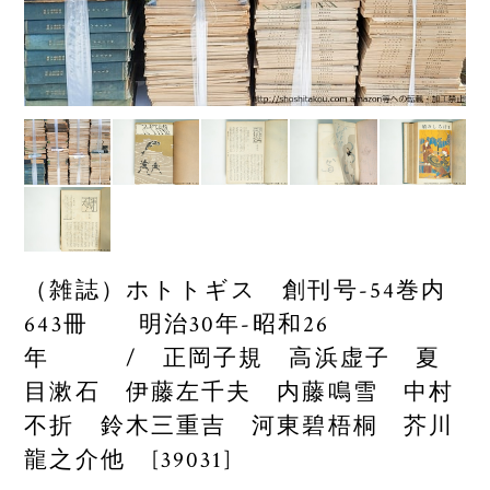
（雑誌）ホトトギス 創刊号-54巻内
643冊 明治30年-昭和26
年 / 正岡子規 高浜虚子 夏
目漱石 伊藤左千夫 内藤鳴雪 中村
不折 鈴木三重吉 河東碧梧桐 芥川
龍之介他 [39031]