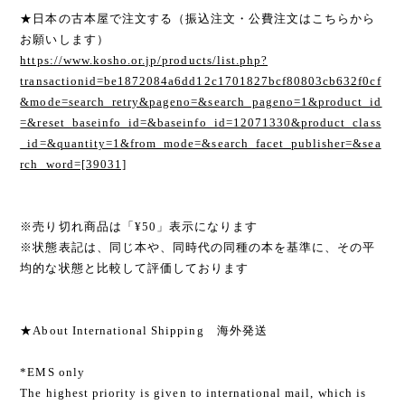
★日本の古本屋で注文する（振込注文・公費注文はこちらから
お願いします）
https://www.kosho.or.jp/products/list.php?
transactionid=be1872084a6dd12c1701827bcf80803cb632f0cf
&mode=search_retry&pageno=&search_pageno=1&product_id
=&reset_baseinfo_id=&baseinfo_id=12071330&product_class
_id=&quantity=1&from_mode=&search_facet_publisher=&sea
rch_word=[39031]
※売り切れ商品は「¥50」表示になります
※状態表記は、同じ本や、同時代の同種の本を基準に、その平
均的な状態と比較して評価しております
★About International Shipping 海外発送
*EMS only
The highest priority is given to international mail, which is