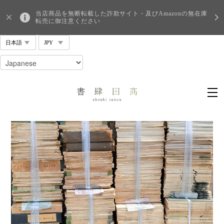
当店商品を無断転載した詐欺サイト・及びAmazonの無在庫
転売に御注意ください