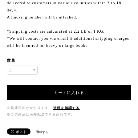
delivered to customers in various countries within 3 to 18
days.
A tracking number will be attached.
*Shipping costs are calculated at 2.2 LB or 1 KG.
*We will contact you via email if additional shipping charges
will be incurred for heavy or large books.
数量
カートに入れる
※別途送料がかかります。
送料を確認する
※この商品は海外配送できる商品です。
通報する