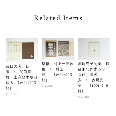
Related Items
撃攘 村上一郎歌
赤尾兜子句集 戦
昔日の客 初
集 / 村上一
後俳句作家シリー
版 / 関口良
郎 [39705][良
ズ19 署名
雄 山高登木版口
好]
入 / 赤尾兜
絵入 [39267][良
子 [40014][良
¥4,400
好]
好]
¥15,400
¥3,300