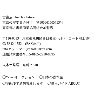
古書店 Used bookstore
東京公安委員会許可 第306661505753号
東京都古書籍商業協同組合加盟店
〒116-0013 東京都荒川区西日暮里4-21-7 コート池上104
03-5842-1552 (FAX兼用)
infoアット マークshoshitakou.com
適格請求書番号:T5-8105-2910-8095
火木土発送 送料￥310～
◯Yahooオークション
◯日本の古本屋
◯宅配便で通信買取します
◯購入ガイド|ABOUT