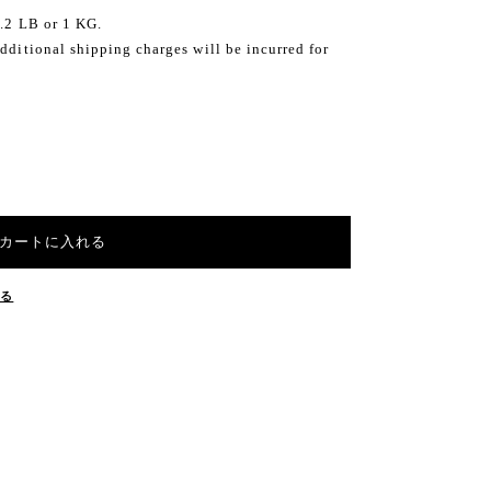
2.2 LB or 1 KG.
dditional shipping charges will be incurred for
カートに入れる
する