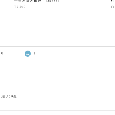
宇留河泰呂挿画 [35656]
利
¥2,200
¥1
0
1
に基づく表記