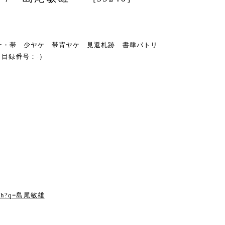
・カバー・帯 少ヤケ 帯背ヤケ 見返札跡 書肆パトリ
目録番号：-）
る
earch?q=島尾敏雄