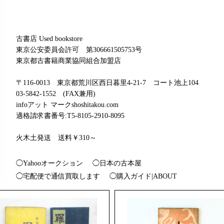
古書店 Used bookstore
東京公安委員会許可 第306661505753号
東京都古書籍商業協同組合加盟店
〒116-0013 東京都荒川区西日暮里4-21-7 コート池上104
03-5842-1552 (FAX兼用)
infoアット マークshoshitakou.com
適格請求書番号:T5-8105-2910-8095
火木土発送 送料￥310～
◯Yahooオークション
◯日本の古本屋
◯宅配便で通信買取します
◯購入ガイド|ABOUT