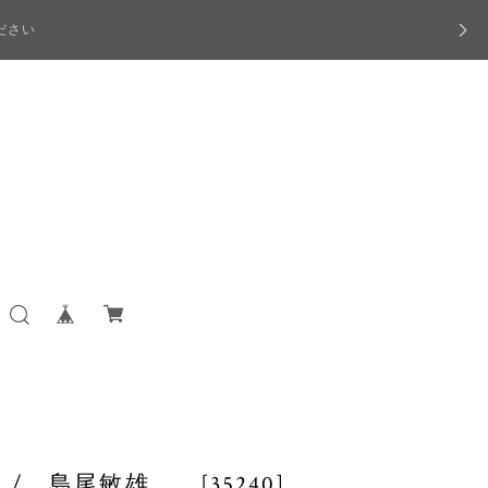
ださい
 島尾敏雄 [35240]