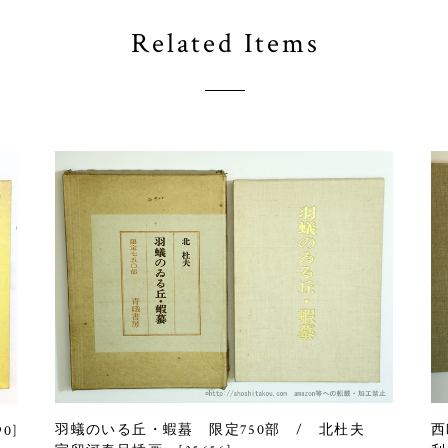
Related Items
羽蟻のいる丘・蝦蟇 限定750部 / 北杜夫
西
0]