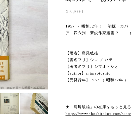
¥5,500
1957 （ 昭和32年 ） 初版
ア 四六判 新鋭作家叢書 2 （
【著者】島尾敏雄
【書名フリ】シマ ノ ハテ
【著者名フリ】シマオトシオ
【author】shimaotoshio
【元発行年】1957 （ 昭和32年 ）
★「島尾敏雄」の在庫をもっと見
https://www.shoshitakou.com/s