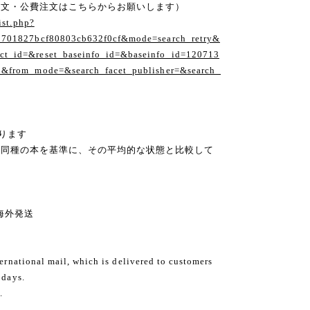
注文・公費注文はこちらからお願いします）
ist.php?
1701827bcf80803cb632f0cf&mode=search_retry&
t_id=&reset_baseinfo_id=&baseinfo_id=120713
1&from_mode=&search_facet_publisher=&search_
ります
の同種の本を基準に、その平均的な状態と比較して
ng 海外発送
ternational mail, which is delivered to customers
 days.
.