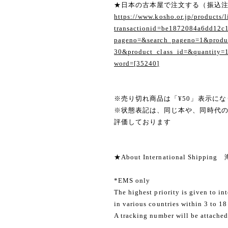
★日本の古本屋で注文する（振込
https://www.kosho.or.jp/products/l
transactionid=be1872084a6dd12c
pageno=&search_pageno=1&produc
30&product_class_id=&quantity=
word=[35240]
※売り切れ商品は「¥50」表示にな
※状態表記は、同じ本や、同時代
評価しております
★About International Shippi
*EMS only
The highest priority is given to in
in various countries within 3 to 18
A tracking number will be attached