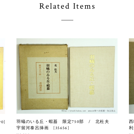
Related Items
羽蟻のいる丘・蝦蟇 限定750部 / 北杜夫
西
0]
宇留河泰呂挿画 [35656]
利