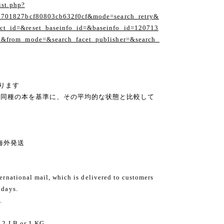
ist.php?
1701827bcf80803cb632f0cf&mode=search_retry&
t_id=&reset_baseinfo_id=&baseinfo_id=120713
1&from_mode=&search_facet_publisher=&search_
ります
の同種の本を基準に、その平均的な状態と比較して
ng 海外発送
ternational mail, which is delivered to customers
 days.
.
2.2 LB or 1 KG.