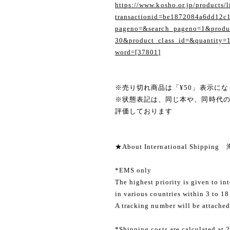
https://www.kosho.or.jp/products/l
transactionid=be1872084a6dd12c
pageno=&search_pageno=1&produc
30&product_class_id=&quantity=
word=[37801]
※売り切れ商品は「¥50」表示にな
※状態表記は、同じ本や、同時代
評価しております
★About International Shippi
*EMS only
The highest priority is given to in
in various countries within 3 to 18
A tracking number will be attached
*Shipping costs are calculated at 