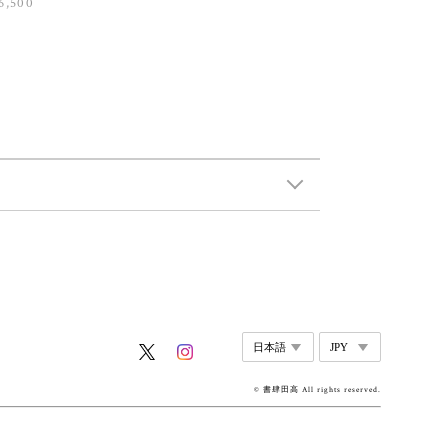
6,500
© 書肆田高 All rights reserved.