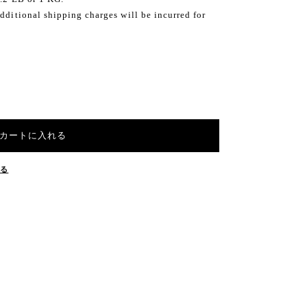
dditional shipping charges will be incurred for
カートに入れる
する