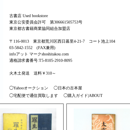
古書店 Used bookstore
東京公安委員会許可 第306661505753号
東京都古書籍商業協同組合加盟店
〒116-0013 東京都荒川区西日暮里4-21-7 コート池上104
03-5842-1552 (FAX兼用)
infoアット マークshoshitakou.com
適格請求書番号:T5-8105-2910-8095
火木土発送 送料￥310～
◯Yahooオークション
◯日本の古本屋
◯宅配便で通信買取します
◯購入ガイド|ABOUT