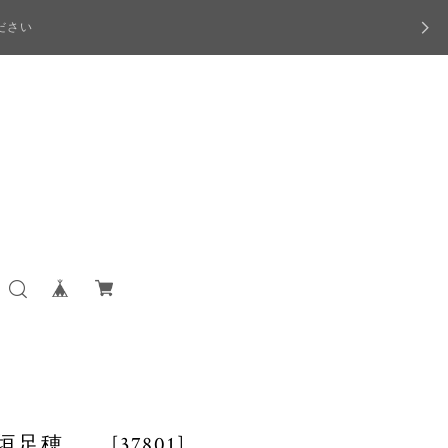
ださい
足穂 [37801]