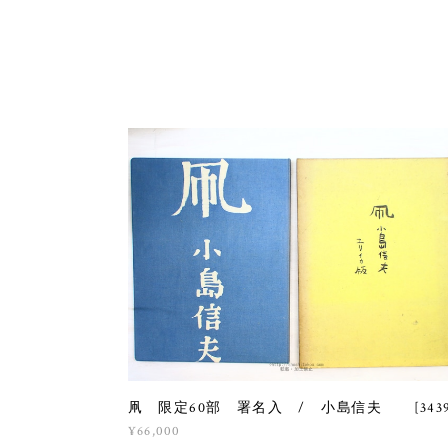
凧 限定60部 署名入 / 小島信夫 [3439
¥66,000