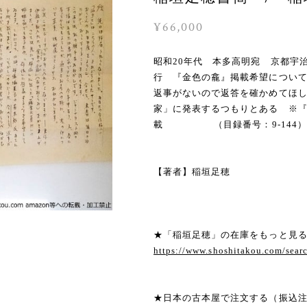
¥66,000
昭和20年代 本多高明宛 京都宇
行 『金色の龕』掲載希望につい
返事がないので返答を確かめてほ
家」に発表するつもりとある ※『
載 （目録番号：9-144）
【著者】稲垣足穂
★「稲垣足穂」の在庫をもっと見
https://www.shoshitakou.com/s
★日本の古本屋で注文する（振込