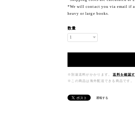
*We will contact you via email if a
heavy or large books.
数量
※別途送料がかかります。
送料を確認
※この商品は海外配送できる商品です。
通報する