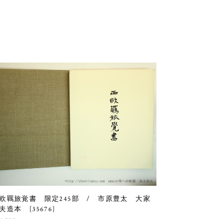
欧羈旅覚書 限定245部 / 市原豊太 大家
夫造本 [35676]