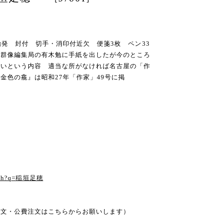
治発 封付 切手・消印付近欠 便箋3枚 ペン33
て群像編集局の有木勉に手紙を出したが今のところ
しいという内容 適当な所がなければ名古屋の「作
金色の龕』は昭和27年「作家」49号に掲
る
earch?q=稲垣足穂
注文・公費注文はこちらからお願いします）