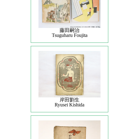
藤田嗣治
Tsuguharu Foujita
岸田劉生
Ryusei Kishida