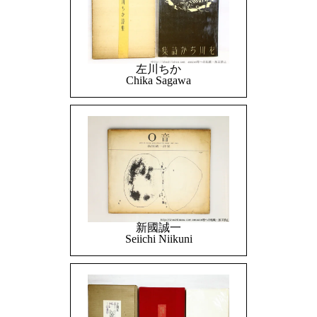
左川ちか
Chika Sagawa
新國誠一
Seiichi Niikuni