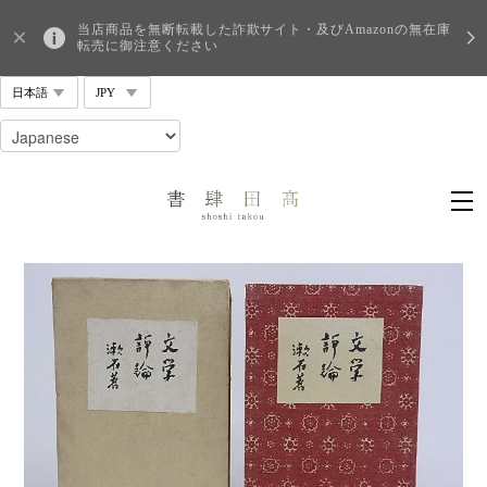
当店商品を無断転載した詐欺サイト・及びAmazonの無在庫
転売に御注意ください