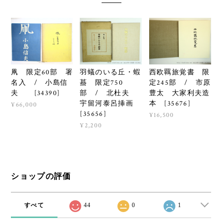
羽蟻のいる丘・蝦
西欧羈旅覚書 限
凧 限定60部 署
蟇 限定750
定245部 / 市原
名入 / 小島信
部 / 北杜夫
豊太 大家利夫造
夫 [34390]
宇留河泰呂挿画
本 [35676]
¥66,000
[35656]
¥16,500
¥2,200
ショップの評価
すべて
44
0
1