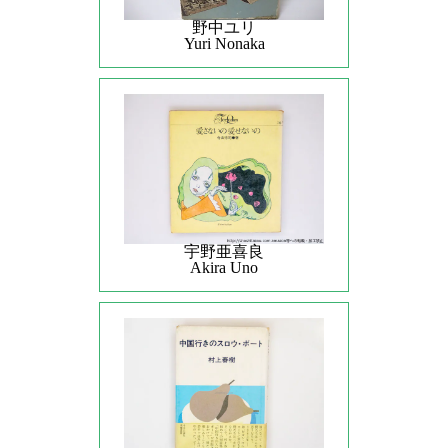
野中ユリ
Yuri Nonaka
宇野亜喜良
Akira Uno