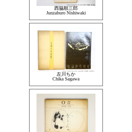
西脇順三郎
Junzaburo Nishiwaki
左川ちか
Chika Sagawa