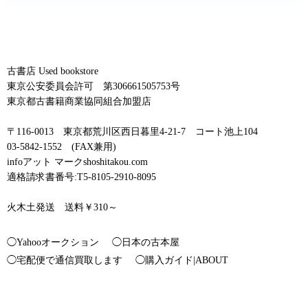
古書店 Used bookstore
東京公安委員会許可 第306661505753号
東京都古書籍商業協同組合加盟店
〒116-0013 東京都荒川区西日暮里4-21-7 コート池上104
03-5842-1552 (FAX兼用)
infoアット マークshoshitakou.com
適格請求書番号:T5-8105-2910-8095
火木土発送 送料￥310～
◯Yahooオークション
◯日本の古本屋
◯宅配便で通信買取します
◯購入ガイド|ABOUT