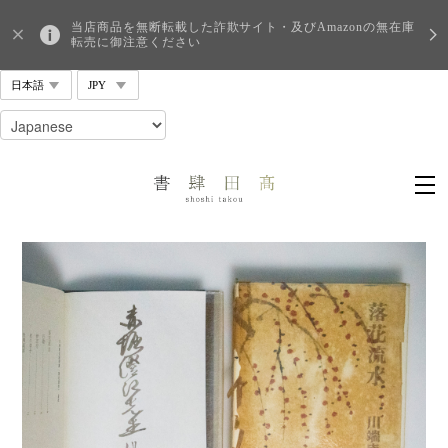
当店商品を無断転載した詐欺サイト・及びAmazonの無在庫
転売に御注意ください