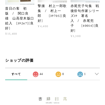
撃攘 村上一郎歌
赤尾兜子句集 戦
昔日の客 初
集 / 村上一
後俳句作家シリー
版 / 関口良
郎 [39705][良
ズ19 署名
雄 山高登木版口
好]
入 / 赤尾兜
絵入 [39267][良
子 [40014][良
¥4,400
好]
好]
¥15,400
¥3,300
ショップの評価
すべて
44
0
1