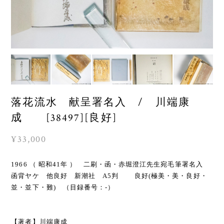
落花流水 献呈署名入 / 川端康
成 [38497][良好]
¥33,000
1966 （ 昭和41年 ） 二刷・函・赤堀澄江先生宛毛筆署名入
函背ヤケ 他良好 新潮社 A5判 良好(極美・美・良好・
並・並下・難) （目録番号：-）
【著者】川端康成