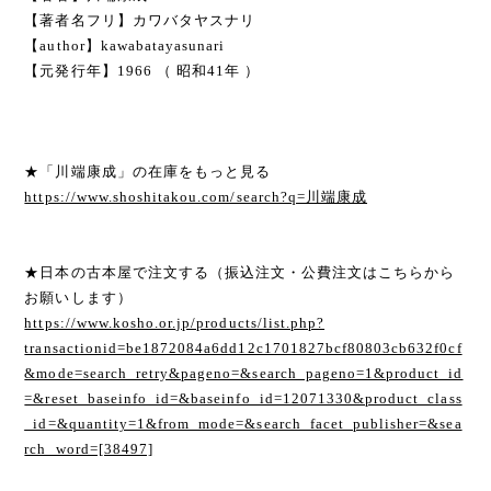
【著者名フリ】カワバタヤスナリ
【author】kawabatayasunari
【元発行年】1966 （ 昭和41年 ）
★「川端康成」の在庫をもっと見る
https://www.shoshitakou.com/search?q=川端康成
★日本の古本屋で注文する（振込注文・公費注文はこちらから
お願いします）
https://www.kosho.or.jp/products/list.php?
transactionid=be1872084a6dd12c1701827bcf80803cb632f0cf
&mode=search_retry&pageno=&search_pageno=1&product_id
=&reset_baseinfo_id=&baseinfo_id=12071330&product_class
_id=&quantity=1&from_mode=&search_facet_publisher=&sea
rch_word=[38497]