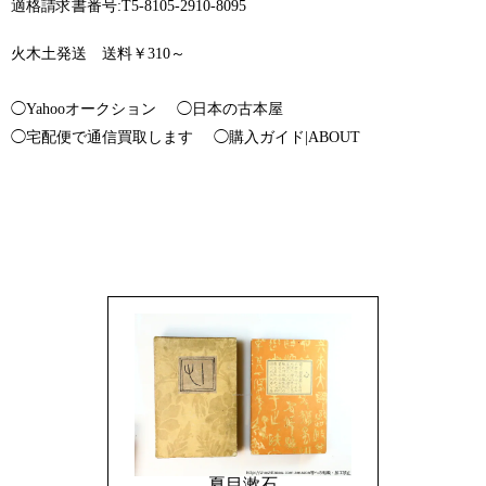
適格請求書番号:T5-8105-2910-8095
火木土発送 送料￥310～
◯Yahooオークション
◯日本の古本屋
◯宅配便で通信買取します
◯購入ガイド|ABOUT
夏目漱石