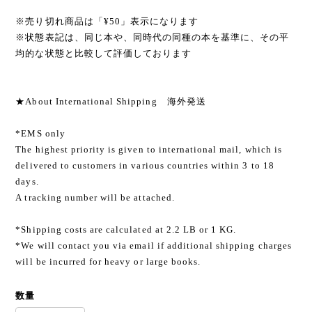
※売り切れ商品は「¥50」表示になります
※状態表記は、同じ本や、同時代の同種の本を基準に、その平
均的な状態と比較して評価しております
★About International Shipping 海外発送
*EMS only
The highest priority is given to international mail, which is
delivered to customers in various countries within 3 to 18
days.
A tracking number will be attached.
*Shipping costs are calculated at 2.2 LB or 1 KG.
*We will contact you via email if additional shipping charges
will be incurred for heavy or large books.
数量