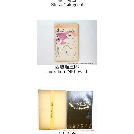
Shuzo Takiguchi
西脇順三郎
Junzaburo Nishiwaki
左川ちか