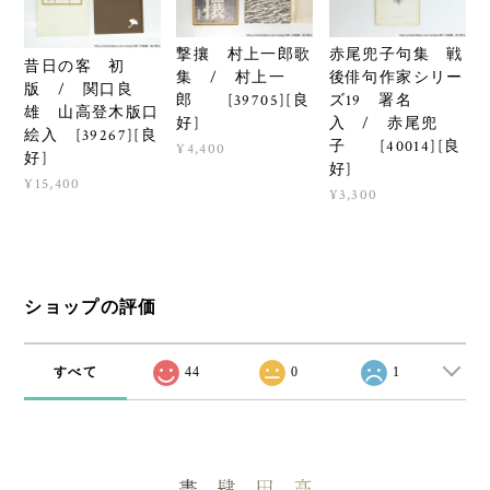
撃攘 村上一郎歌
赤尾兜子句集 戦
昔日の客 初
集 / 村上一
後俳句作家シリー
版 / 関口良
郎 [39705][良
ズ19 署名
雄 山高登木版口
好]
入 / 赤尾兜
絵入 [39267][良
子 [40014][良
¥4,400
好]
好]
¥15,400
¥3,300
ショップの評価
すべて
44
0
1