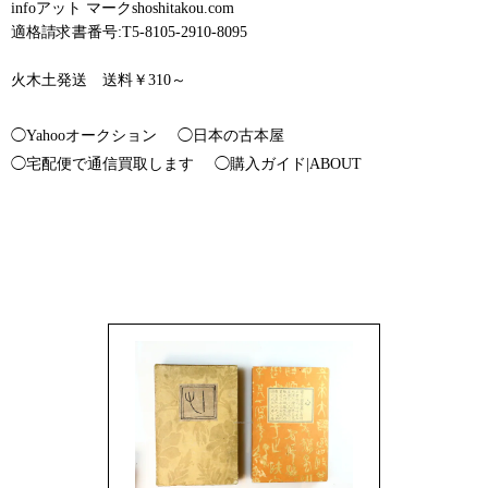
infoアット マークshoshitakou.com
適格請求書番号:T5-8105-2910-8095
火木土発送 送料￥310～
◯Yahooオークション
◯日本の古本屋
◯宅配便で通信買取します
◯購入ガイド|ABOUT