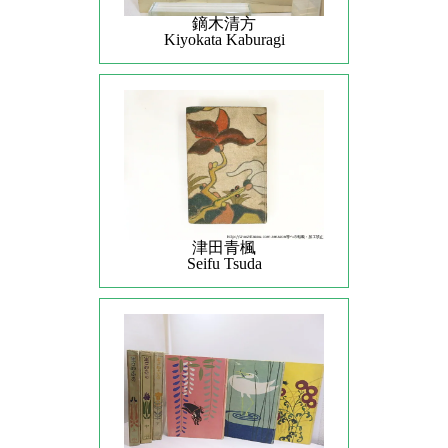
鏑木清方
Kiyokata Kaburagi
津田青楓
Seifu Tsuda