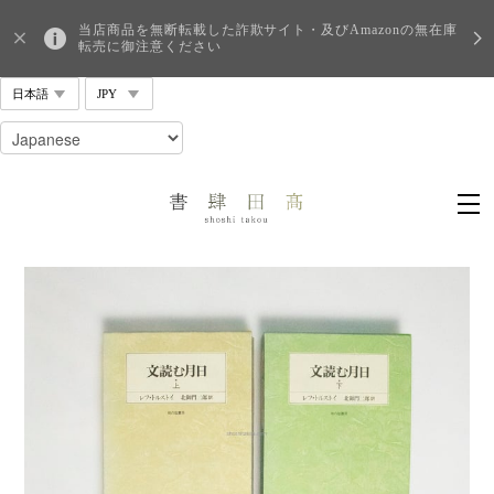
当店商品を無断転載した詐欺サイト・及びAmazonの無在庫
転売に御注意ください