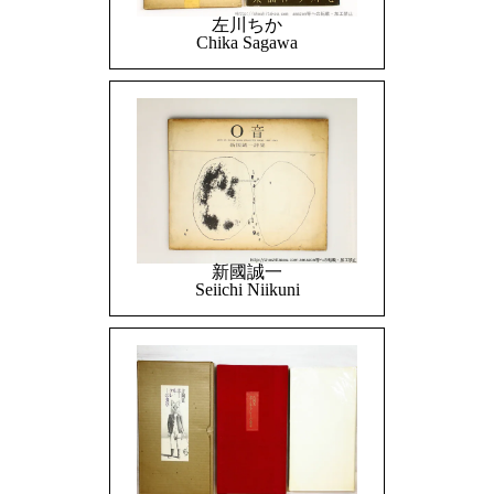
左川ちか
Chika Sagawa
新國誠一
Seiichi Niikuni