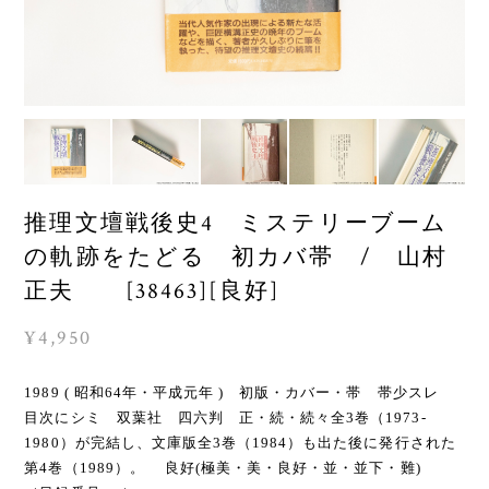
推理文壇戦後史4 ミステリーブーム
の軌跡をたどる 初カバ帯 / 山村
正夫 [38463][良好]
¥4,950
1989 ( 昭和64年・平成元年 ) 初版・カバー・帯 帯少スレ
目次にシミ 双葉社 四六判 正・続・続々全3巻（1973-
1980）が完結し、文庫版全3巻（1984）も出た後に発行された
第4巻（1989）。 良好(極美・美・良好・並・並下・難)