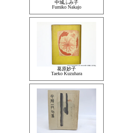
中城ふみ子
Fumiko Nakajo
葛原妙子
Taeko Kuzuhara