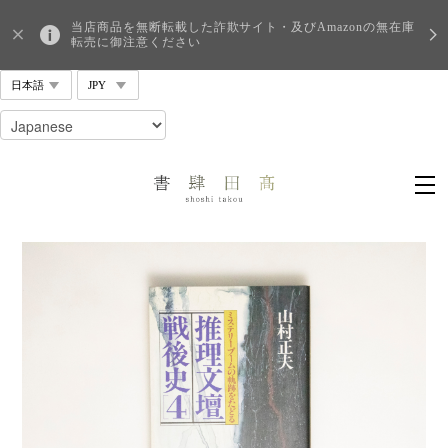
当店商品を無断転載した詐欺サイト・及びAmazonの無在庫
転売に御注意ください