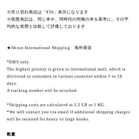
※売り切れ商品は「¥50」表示になります
※状態表記は、同じ本や、同時代の同種の本を基準に、その平
均的な状態と比較して評価しております
★About International Shipping 海外発送
*EMS only
The highest priority is given to international mail, which is
delivered to customers in various countries within 3 to 18
days.
A tracking number will be attached.
*Shipping costs are calculated at 2.2 LB or 1 KG.
*We will contact you via email if additional shipping charges
will be incurred for heavy or large books.
数量