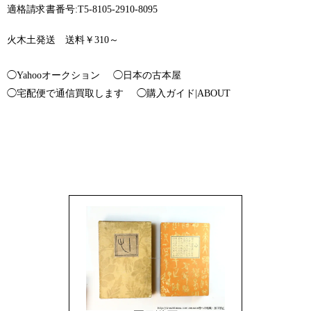
適格請求書番号:T5-8105-2910-8095
火木土発送 送料￥310～
◯Yahooオークション
◯日本の古本屋
◯宅配便で通信買取します
◯購入ガイド|ABOUT