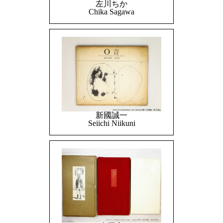
左川ちか
Chika Sagawa
新國誠一
Seiichi Niikuni