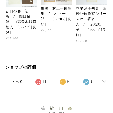
撃攘 村上一郎歌
赤尾兜子句集 戦
昔日の客 初
集 / 村上一
後俳句作家シリー
版 / 関口良
郎 [39705][良
ズ19 署名
雄 山高登木版口
好]
入 / 赤尾兜
絵入 [39267][良
子 [40014][良
¥4,400
好]
好]
¥15,400
¥3,300
ショップの評価
すべて
44
0
1