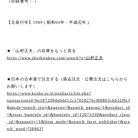
（目録番号：-）
【元発行年】1989 ( 昭和64年・平成元年 )
★「山村正夫」の在庫をもっと見る
https://www.shoshitakou.com/search?q=山村正夫
★日本の古本屋で注文する（振込注文・公費注文はこちらから
お願いします）
https://www.kosho.or.jp/products/list.php?
transactionid=be1872084a6dd12c1701827bcf80803cb632f0cf
&mode=search_retry&pageno=&search_pageno=1&product_id
=&reset_baseinfo_id=&baseinfo_id=12071330&product_class
_id=&quantity=1&from_mode=&search_facet_publisher=&sea
rch_word=[38463]