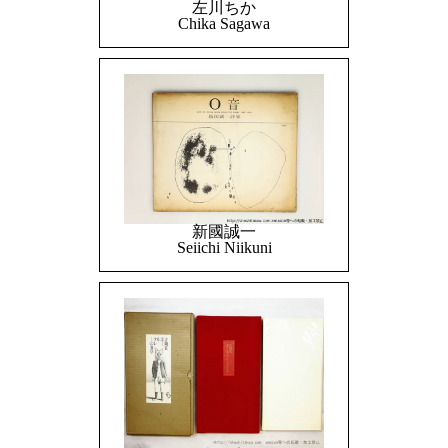
左川ちか
Chika Sagawa
新國誠一
Seiichi Niikuni