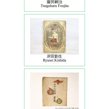
藤田嗣治
Tsuguharu Foujita
岸田劉生
Ryusei Kishida