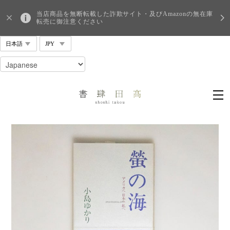
当店商品を無断転載した詐欺サイト・及びAmazonの無在庫
転売に御注意ください