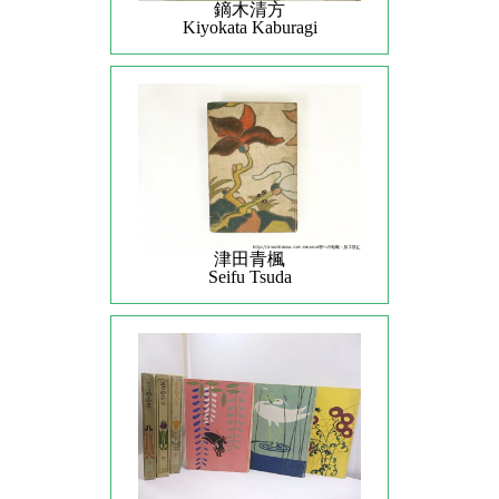
鏑木清方
Kiyokata Kaburagi
津田青楓
Seifu Tsuda