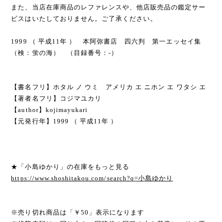
また、当店在庫商品のレファレンスや、他店販売品の鑑定サー
ビスはいたしておりません。ご了承ください。
1999 （ 平成11年 ） 本阿弥書店 四六判 第一エッセイ集
（検：蛍の海） （目録番号：-）
【書名フリ】ホタル ノ ウミ アメリカ エ ニホン エ ワタシ エ
【著者名フリ】コジマユカリ
【author】kojimayukari
【元発行年】1999 （ 平成11年 ）
★「小島ゆかり」の在庫をもっと見る
https://www.shoshitakou.com/search?q=小島ゆかり
※売り切れ商品は「￥50」表示になります