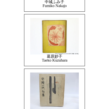
中城ふみ子
Fumiko Nakajo
葛原妙子
Taeko Kuzuhara