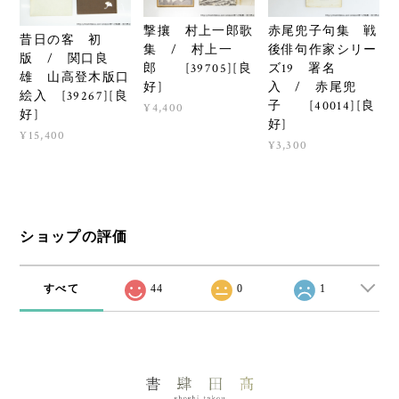
撃攘 村上一郎歌
赤尾兜子句集 戦
昔日の客 初
集 / 村上一
後俳句作家シリー
版 / 関口良
郎 [39705][良
ズ19 署名
雄 山高登木版口
好]
入 / 赤尾兜
絵入 [39267][良
子 [40014][良
¥4,400
好]
好]
¥15,400
¥3,300
ショップの評価
すべて
44
0
1