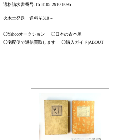
適格請求書番号:T5-8105-2910-8095
火木土発送 送料￥310～
◯Yahooオークション
◯日本の古本屋
◯宅配便で通信買取します
◯購入ガイド|ABOUT