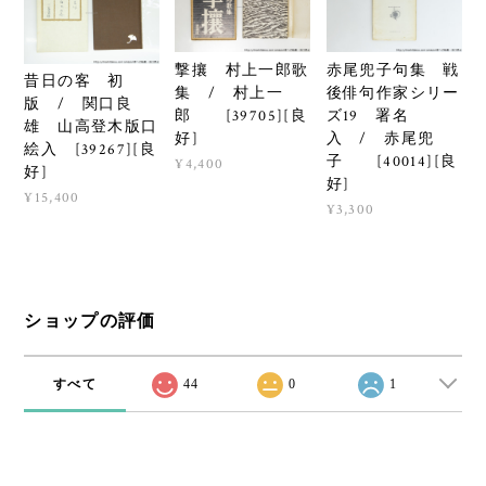
撃攘 村上一郎歌
赤尾兜子句集 戦
昔日の客 初
集 / 村上一
後俳句作家シリー
版 / 関口良
郎 [39705][良
ズ19 署名
雄 山高登木版口
好]
入 / 赤尾兜
絵入 [39267][良
子 [40014][良
¥4,400
好]
好]
¥15,400
¥3,300
ショップの評価
すべて
44
0
1