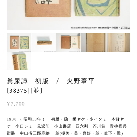
糞尿譚 初版 / 火野葦平
[38375][並]
¥7,700
1938 （ 昭和13年 ） 初版・函 函ヤケ・少イタミ 本背ヤ
ケ 小口シミ 見返印 小山書店 四六判 芥川賞 青柳喜兵
衛装 中山省三郎扉絵 並(極美・美・良好・並・並下・難)