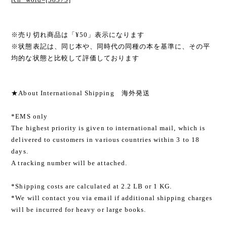
※売り切れ商品は「¥50」表示になります
※状態表記は、同じ本や、同時代の同種の本を基準に、その平
均的な状態と比較して評価しております
★About International Shipping 海外発送
*EMS only
The highest priority is given to international mail, which is
delivered to customers in various countries within 3 to 18
days.
A tracking number will be attached.
*Shipping costs are calculated at 2.2 LB or 1 KG.
*We will contact you via email if additional shipping charges
will be incurred for heavy or large books.