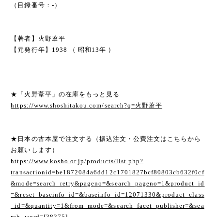
（目録番号：-）
【著者】火野葦平
【元発行年】1938 （ 昭和13年 ）
★「火野葦平」の在庫をもっと見る
https://www.shoshitakou.com/search?q=火野葦平
★日本の古本屋で注文する（振込注文・公費注文はこちらから
お願いします）
https://www.kosho.or.jp/products/list.php?
transactionid=be1872084a6dd12c1701827bcf80803cb632f0cf
&mode=search_retry&pageno=&search_pageno=1&product_id
=&reset_baseinfo_id=&baseinfo_id=12071330&product_class
_id=&quantity=1&from_mode=&search_facet_publisher=&sea
rch_word=[38375]