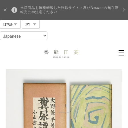
当店商品を無断転載した詐欺サイト・及びAmazonの無在庫
転売に御注意ください