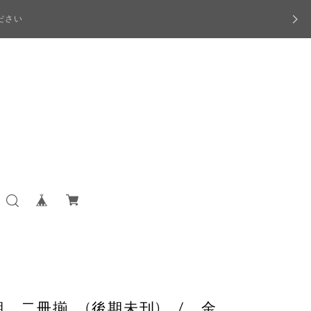
ださい
 二冊揃 (後期未刊) / 金