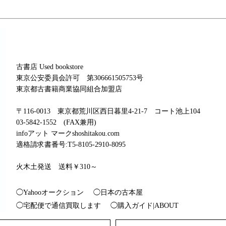
古書店 Used bookstore
東京公安委員会許可 第306661505753号
東京都古書籍商業協同組合加盟店
〒116-0013 東京都荒川区西日暮里4-21-7 コート池上104
03-5842-1552 (FAX兼用)
infoアット マークshoshitakou.com
適格請求書番号:T5-8105-2910-8095
火木土発送 送料￥310～
◯Yahooオークション
◯日本の古本屋
◯宅配便で通信買取します
◯購入ガイド|ABOUT