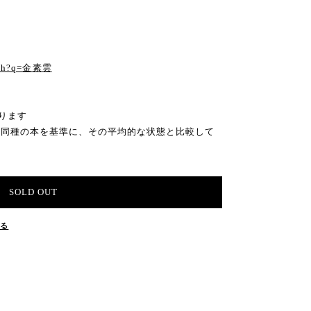
arch?q=金素雲
ります
の同種の本を基準に、その平均的な状態と比較して
SOLD OUT
する