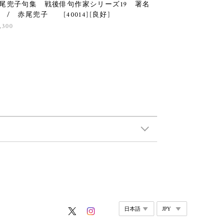
尾兜子句集 戦後俳句作家シリーズ19 署名
 / 赤尾兜子 [40014][良好]
,300