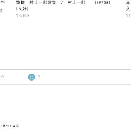
撃攘 村上一郎歌集 / 村上一郎 [39705]
赤
[良好]
入
絵
¥4,400
¥3
0
1
に基づく表記