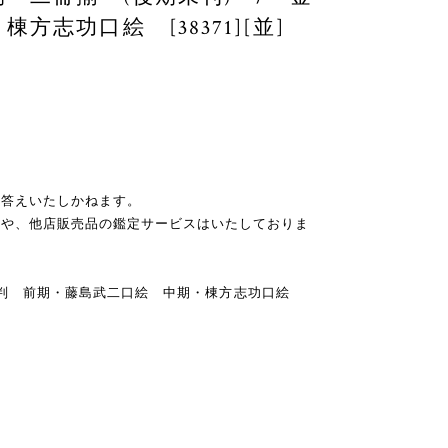
方志功口絵 [38371][並]
お答えいたしかねます。
スや、他店販売品の鑑定サービスはいたしておりま
館 A5判 前期・藤島武二口絵 中期・棟方志功口絵