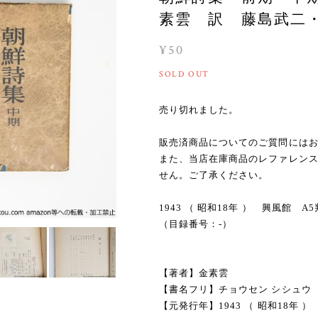
素雲 訳 藤島武二・棟
¥50
SOLD OUT
売り切れました。
販売済商品についてのご質問には
また、当店在庫商品のレファレン
せん。ご了承ください。
1943 （ 昭和18年 ） 興風
（目録番号：-）
【著者】金素雲
【書名フリ】チョウセン シシュウ
【元発行年】1943 （ 昭和18年 ）