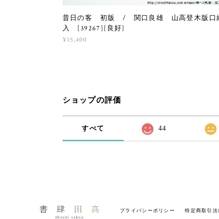
昔日の客 初版 / 関口良雄 山高登木版口
入 [39267][良好]
¥15,400
ショップの評価
すべて
44
プライバシーポリシー
特定商取引法