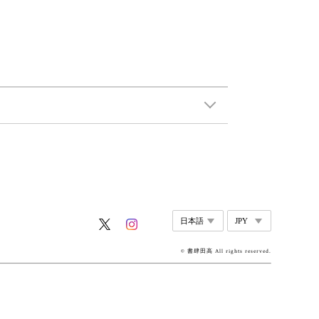
© 書肆田高 All rights reserved.