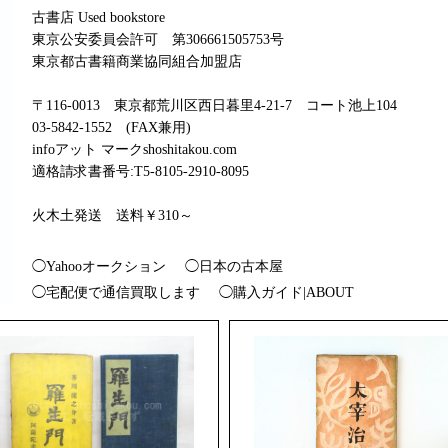
古書店 Used bookstore
東京公安委員会許可 第306661505753号
東京都古書籍商業協同組合加盟店
〒116-0013 東京都荒川区西日暮里4-21-7 コート池上104
03-5842-1552 (FAX兼用)
infoアット マークshoshitakou.com
適格請求書番号:T5-8105-2910-8095
火木土発送 送料￥310～
◯Yahooオークション
◯日本の古本屋
◯宅配便で通信買取します
◯購入ガイド|ABOUT