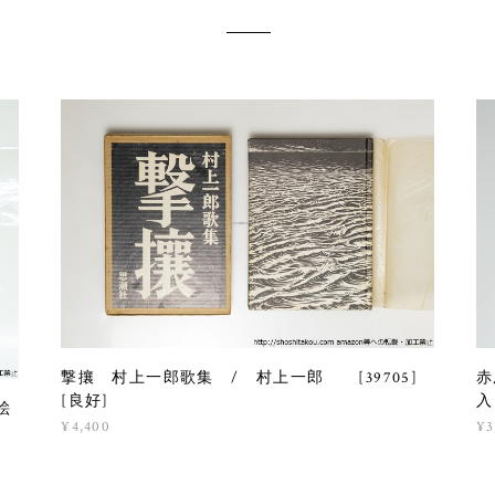
撃攘 村上一郎歌集 / 村上一郎 [39705]
赤
[良好]
入
絵
¥4,400
¥3