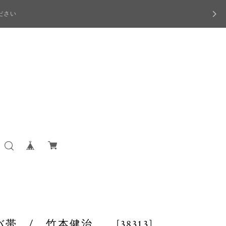
ださい
 / 竹本健治 [38313]