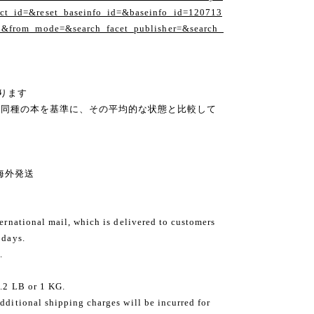
t_id=&reset_baseinfo_id=&baseinfo_id=120713
1&from_mode=&search_facet_publisher=&search_
ります
の同種の本を基準に、その平均的な状態と比較して
ng 海外発送
ternational mail, which is delivered to customers
 days.
.
2.2 LB or 1 KG.
dditional shipping charges will be incurred for