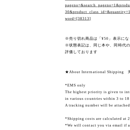
pageno=&search_pageno=1&produc
30&product_class_id=&quantity=
word=[38313]
※売り切れ商品は「¥50」表示にな
※状態表記は、同じ本や、同時代
評価しております
★About International Shippi
*EMS only
The highest priority is given to in
in various countries within 3 to 18
A tracking number will be attached
*Shipping costs are calculated at 
*We will contact you via email if a