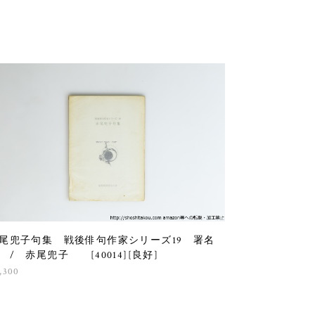
尾兜子句集 戦後俳句作家シリーズ19 署名
 / 赤尾兜子 [40014][良好]
,300