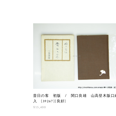
昔日の客 初版 / 関口良雄 山高登木版口
入 [39267][良好]
¥15,400