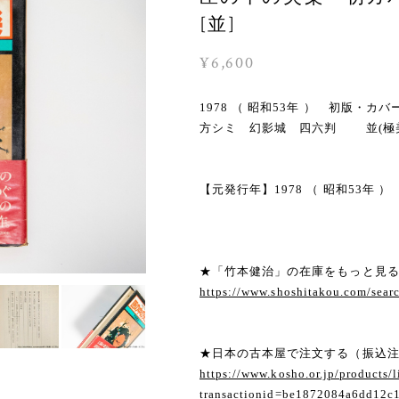
[並]
¥6,600
1978 （ 昭和53年 ） 初版
方シミ 幻影城 四六判 並(極美
【元発行年】1978 （ 昭和53年 ）
★「竹本健治」の在庫をもっと見
https://www.shoshitakou.com/s
★日本の古本屋で注文する（振込
https://www.kosho.or.jp/products/l
transactionid=be1872084a6dd12c