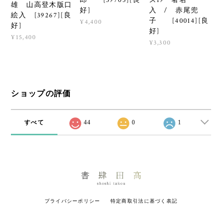
雄 山高登木版口
好]
入 / 赤尾兜
絵入 [39267][良
子 [40014][良
¥4,400
好]
好]
¥15,400
¥3,300
ショップの評価
すべて
44
0
1
プライバシーポリシー
特定商取引法に基づく表記