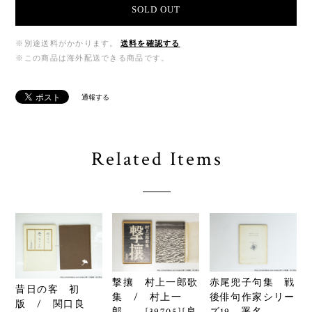
SOLD OUT
※別途送料がかかります。
送料を確認する
※この商品は海外配送できる商品です。
通報する
Related Items
撃攘 村上一郎歌
赤尾兜子句集 戦
昔日の客 初
集 / 村上一
後俳句作家シリー
版 / 関口良
郎 [39705][良
ズ19 署名