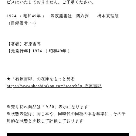
ビスはいたしておりません。ご了承ください。
1974 （ 昭和49年 ） 深夜叢書社 四六判 橋本真理装
（目録番号：-）
【著者】石原吉郎
【元発行年】1974 （ 昭和49年 ）
★「石原吉郎」の在庫をもっと見る
https://www.shoshitakou.com/search?q=石原吉郎
※売り切れ商品は「￥50」表示になります
※状態表記は、同じ本や、同時代の同種の本を基準に、その平
均的な状態と比較して評価しております