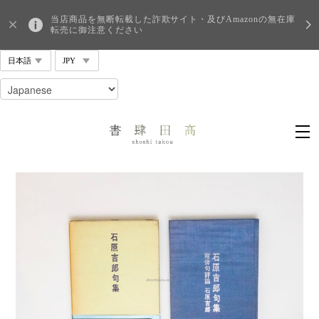
当店商品を無断転載した詐欺サイト・及びAmazonの無在庫
転売に御注意ください