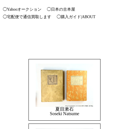
◯Yahooオークション
◯日本の古本屋
◯宅配便で通信買取します
◯購入ガイド|ABOUT
夏目漱石
Soseki Natsume