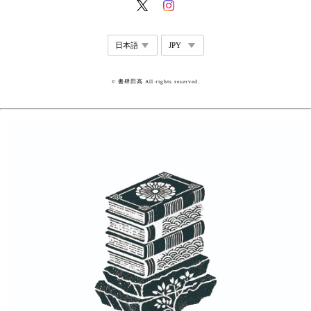
© 書肆田高 All rights reserved.