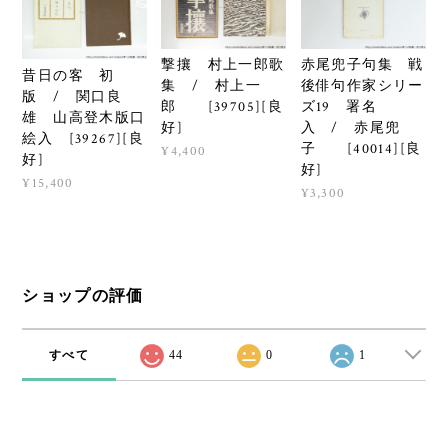
撃攘 村上一郎歌
赤尾兜子句集 戦
昔日の客 初
集 / 村上一
後俳句作家シリー
版 / 関口良
郎 [39705][良
ズ19 署名
雄 山高登木版口
好]
入 / 赤尾兜
絵入 [39267][良
子 [40014][良
¥4,400
好]
好]
¥15,400
¥3,300
ショップの評価
すべて
44
0
1