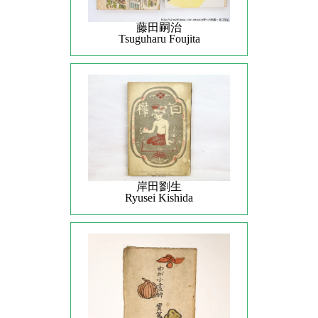
藤田嗣治
Tsuguharu Foujita
岸田劉生
Ryusei Kishida