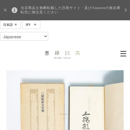
当店商品を無断転載した詐欺サイト・及びAmazonの無在庫
転売に御注意ください