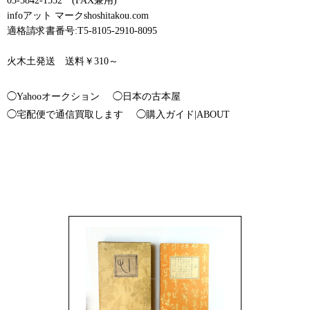
03-5842-1552 (FAX兼用)
infoアット マークshoshitakou.com
適格請求書番号:T5-8105-2910-8095
火木土発送 送料￥310～
◯Yahooオークション
◯日本の古本屋
◯宅配便で通信買取します
◯購入ガイド|ABOUT