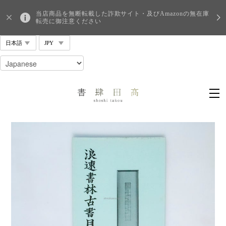
当店商品を無断転載した詐欺サイト・及びAmazonの無在庫
転売に御注意ください