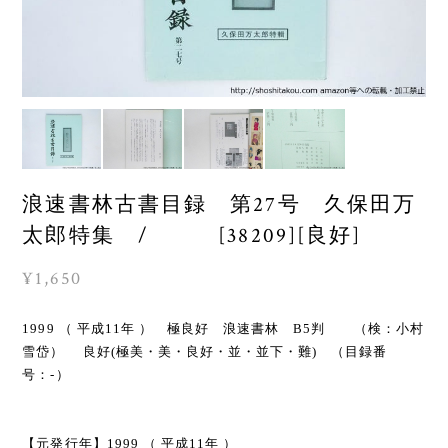
浪速書林古書目録 第27号 久保田万
太郎特集 / [38209][良好]
¥1,650
1999 （ 平成11年 ） 極良好 浪速書林 B5判 （検：小村
雪岱） 良好(極美・美・良好・並・並下・難) （目録番
号：-）
【元発行年】1999 （ 平成11年 ）