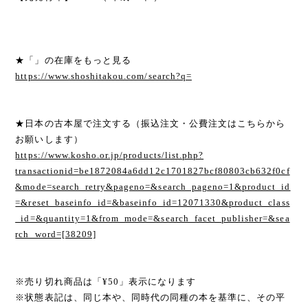
★「」の在庫をもっと見る
https://www.shoshitakou.com/search?q=
★日本の古本屋で注文する（振込注文・公費注文はこちらから
お願いします）
https://www.kosho.or.jp/products/list.php?
transactionid=be1872084a6dd12c1701827bcf80803cb632f0cf
&mode=search_retry&pageno=&search_pageno=1&product_id
=&reset_baseinfo_id=&baseinfo_id=12071330&product_class
_id=&quantity=1&from_mode=&search_facet_publisher=&sea
rch_word=[38209]
※売り切れ商品は「¥50」表示になります
※状態表記は、同じ本や、同時代の同種の本を基準に、その平