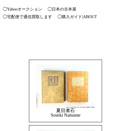
◯Yahooオークション
◯日本の古本屋
◯宅配便で通信買取します
◯購入ガイド|ABOUT
夏目漱石
Soseki Natsume