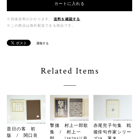
カートに入れる
※別途送料がかかります。
送料を確認する
※この商品は海外配送できる商品です。
通報する
Related Items
撃攘 村上一郎歌
赤尾兜子句集 戦
昔日の客 初
集 / 村上一
後俳句作家シリー
版 / 関口良
郎 [39705][良
ズ19 署名