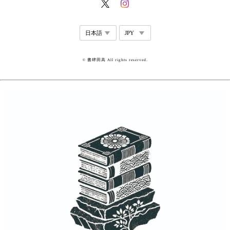
© 書肆田高 All rights reserved.