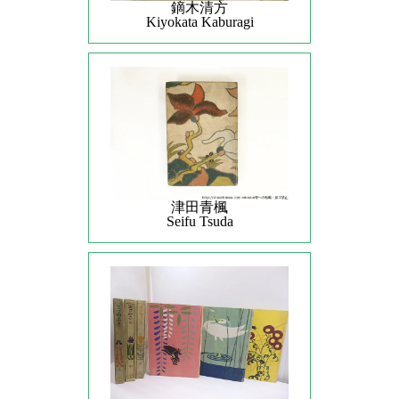
鏑木清方
Kiyokata Kaburagi
津田青楓
Seifu Tsuda