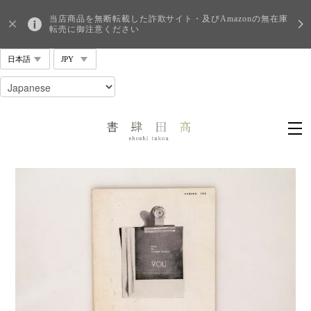
当店商品を無断転載した詐欺サイト・及びAmazonの無在庫
転売に御注意ください