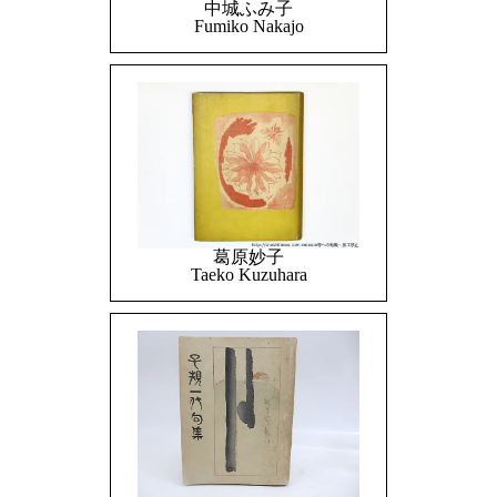
中城ふみ子
Fumiko Nakajo
葛原妙子
Taeko Kuzuhara