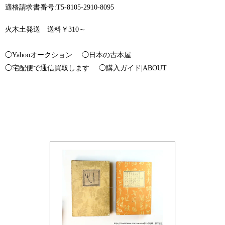
適格請求書番号:T5-8105-2910-8095
火木土発送 送料￥310～
◯Yahooオークション
◯日本の古本屋
◯宅配便で通信買取します
◯購入ガイド|ABOUT