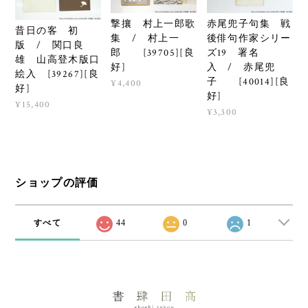
撃攘 村上一郎歌
赤尾兜子句集 戦
昔日の客 初
集 / 村上一
後俳句作家シリー
版 / 関口良
郎 [39705][良
ズ19 署名
雄 山高登木版口
好]
入 / 赤尾兜
絵入 [39267][良
子 [40014][良
¥4,400
好]
好]
¥15,400
¥3,300
ショップの評価
すべて
44
0
1