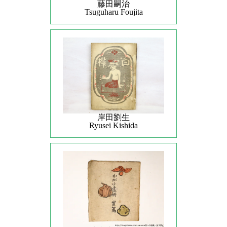
藤田嗣治
Tsuguharu Foujita
岸田劉生
Ryusei Kishida