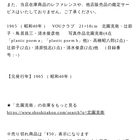
また、当店在庫商品のレファレンスや、他店販売品の鑑定サー
ビスはいたしておりません。ご了承ください。
1965 （ 昭和40年 ） VOUクラブ 21×18cm 北園克衛・辻節
子・鳥居昌三・清水俊彦他 写真作品北園克衛(4点
「plastic poem a」「plastic poem b」他)・高橋昭八郎(2点)・
辻節子(2点)・清原悦志(1点)・清水俊彦(2点)他 （目録番
号：-）
【元発行年】1965 （ 昭和40年 ）
★「北園克衛」の在庫をもっと見る
https://www.shoshitakou.com/search?q=北園克衛
※売り切れ商品は「¥50」表示になります