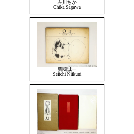
左川ちか
Chika Sagawa
新國誠一
Seiichi Niikuni