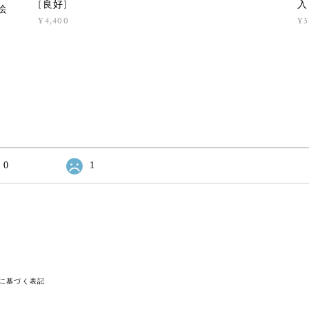
[良好]
入
絵
¥4,400
¥3
0
1
に基づく表記