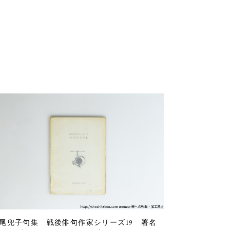
尾兜子句集 戦後俳句作家シリーズ19 署名