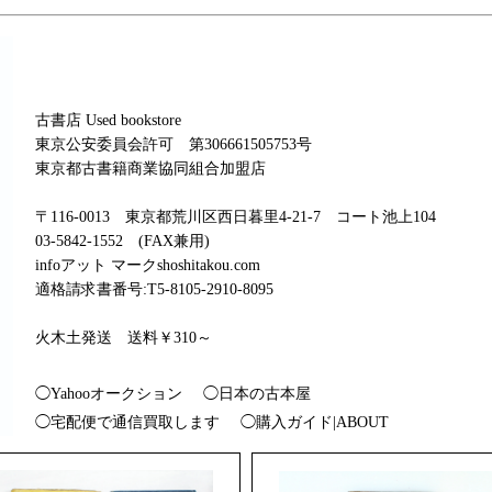
古書店 Used bookstore
東京公安委員会許可 第306661505753号
東京都古書籍商業協同組合加盟店
〒116-0013 東京都荒川区西日暮里4-21-7 コート池上104
03-5842-1552 (FAX兼用)
infoアット マークshoshitakou.com
適格請求書番号:T5-8105-2910-8095
火木土発送 送料￥310～
◯Yahooオークション
◯日本の古本屋
◯宅配便で通信買取します
◯購入ガイド|ABOUT