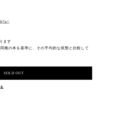
ch?q=
ります
の同種の本を基準に、その平均的な状態と比較して
SOLD OUT
する