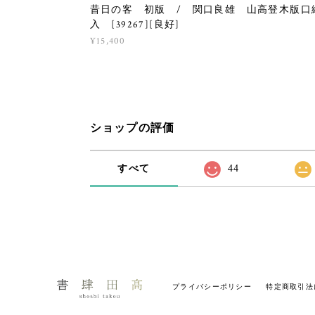
昔日の客 初版 / 関口良雄 山高登木版口
入 [39267][良好]
¥15,400
ショップの評価
すべて
44
プライバシーポリシー
特定商取引法