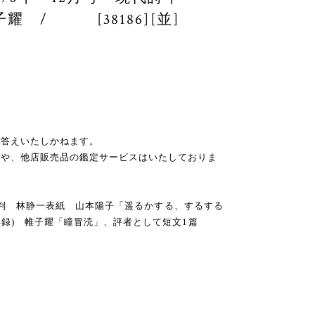
耀 / [38186][並]
お答えいたしかねます。
スや、他店販売品の鑑定サービスはいたしておりま
 A5判 林静一表紙 山本陽子「遥るかする、するする
の再録) 帷子耀「瞳冒涜」、評者として短文1篇