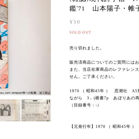
鑑’71 山本陽子・帷子
¥50
SOLD OUT
売り切れました。
販売済商品についてのご質問には
また、当店在庫商品のレファレン
せん。ご了承ください。
1970 （ 昭和45年 ） 思潮社
ながら 3」(横書7p あぽりあ
（目録番号：-）
【元発行年】1970 （ 昭和45年 ）