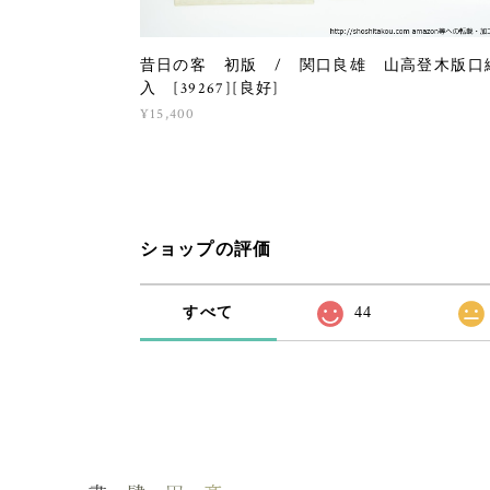
昔日の客 初版 / 関口良雄 山高登木版口
入 [39267][良好]
¥15,400
ショップの評価
すべて
44