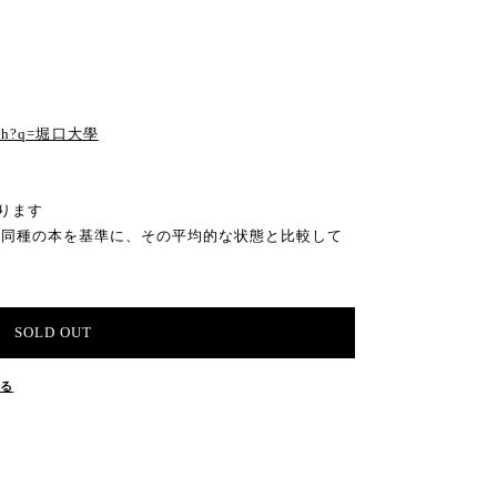
る
earch?q=堀口大學
ります
の同種の本を基準に、その平均的な状態と比較して
SOLD OUT
する