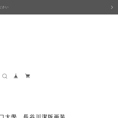
ださい
堀口大學 長谷川潔版画装