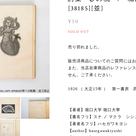
[38185][並]
¥50
SOLD OUT
売り切れました。
販売済商品についてのご質問には
また、当店在庫商品のレファレン
せん。ご了承ください。
1926 （ 大正15年 ） 第一書
【著者】堀口大学 堀口大學
【書名フリ】スナ ノ マクラ シシ
【著者名フリ】ハセガワキヨシ
【author】hasegawakiyoshi