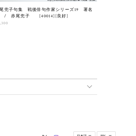
尾兜子句集 戦後俳句作家シリーズ19 署名
 / 赤尾兜子 [40014][良好]
,300