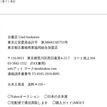
に基づく表記
古書店 Used bookstore
東京公安委員会許可 第306661505753号
東京都古書籍商業協同組合加盟店
〒116-0013 東京都荒川区西日暮里4-21-7 コート池上104
03-5842-1552 (FAX兼用)
infoアット マークshoshitakou.com
適格請求書番号:T5-8105-2910-8095
火木土発送 送料￥310～
◯Yahooオークション
◯日本の古本屋
◯宅配便で通信買取します
◯購入ガイド|ABOUT