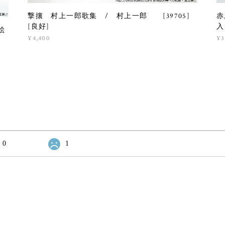
撃攘 村上一郎歌集 / 村上一郎 [39705]
赤
[良好]
入
絵
¥4,400
¥3
0
1