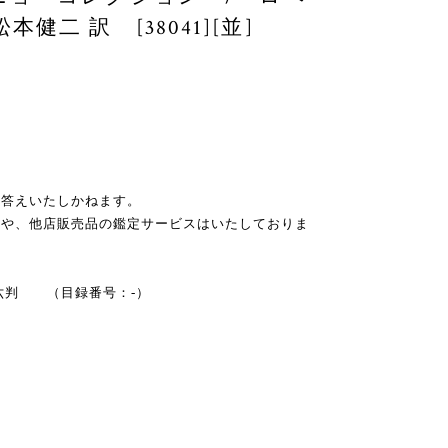
二 訳 [38041][並]
お答えいたしかねます。
スや、他店販売品の鑑定サービスはいたしておりま
 四六判 （目録番号：-）