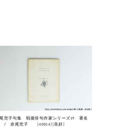
尾兜子句集 戦後俳句作家シリーズ19 署名
 / 赤尾兜子 [40014][良好]