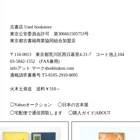
古書店 Used bookstore
東京公安委員会許可 第306661505753号
東京都古書籍商業協同組合加盟店
〒116-0013 東京都荒川区西日暮里4-21-7 コート池上104
03-5842-1552 (FAX兼用)
infoアット マークshoshitakou.com
適格請求書番号:T5-8105-2910-8095
火木土発送 送料￥310～
◯Yahooオークション
◯日本の古本屋
◯宅配便で通信買取します
◯購入ガイド|ABOUT