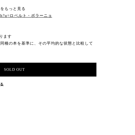
庫をもっと見る
m/search?q=ロベルト・ボラーニョ
ります
の同種の本を基準に、その平均的な状態と比較して
SOLD OUT
する