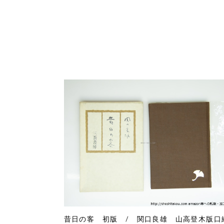
昔日の客 初版 / 関口良雄 山高登木版口