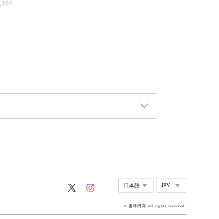
,300
© 書肆田高 All rights reserved.