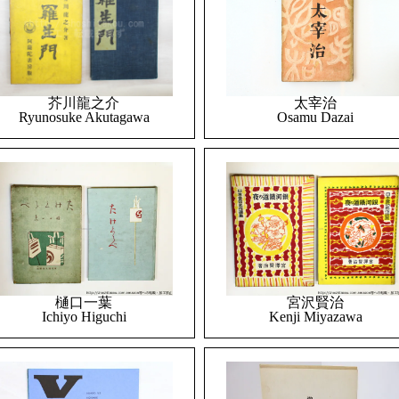
太宰治
芥川龍之介
Osamu Dazai
Ryunosuke Akutagawa
樋口一葉
宮沢賢治
Ichiyo Higuchi
Kenji Miyazawa