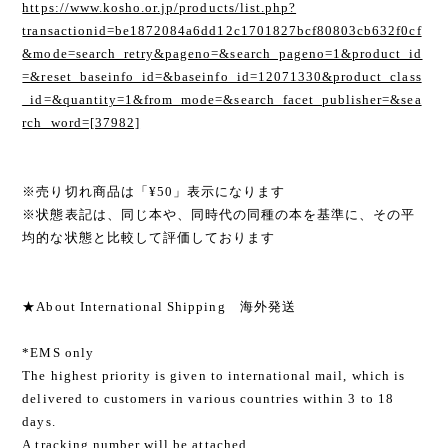
https://www.kosho.or.jp/products/list.php?
transactionid=be1872084a6dd12c1701827bcf80803cb632f0cf
&mode=search_retry&pageno=&search_pageno=1&product_id
=&reset_baseinfo_id=&baseinfo_id=12071330&product_class
_id=&quantity=1&from_mode=&search_facet_publisher=&sea
rch_word=[37982]
※売り切れ商品は「¥50」表示になります
※状態表記は、同じ本や、同時代の同種の本を基準に、その平
均的な状態と比較して評価しております
★About International Shipping 海外発送
*EMS only
The highest priority is given to international mail, which is
delivered to customers in various countries within 3 to 18
days.
A tracking number will be attached.