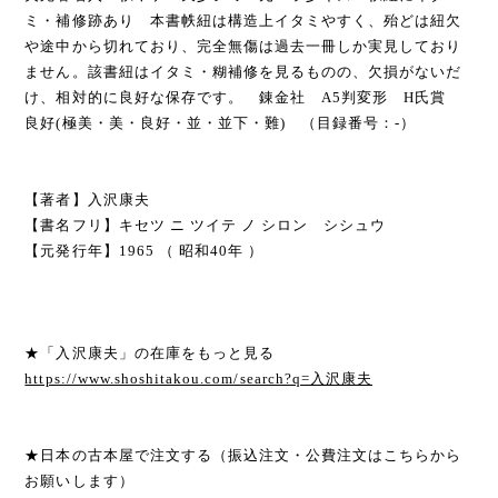
ミ・補修跡あり 本書帙紐は構造上イタミやすく、殆どは紐欠
や途中から切れており、完全無傷は過去一冊しか実見しており
ません。該書紐はイタミ・糊補修を見るものの、欠損がないだ
け、相対的に良好な保存です。 錬金社 A5判変形 H氏賞
良好(極美・美・良好・並・並下・難) （目録番号：-）
【著者】入沢康夫
【書名フリ】キセツ ニ ツイテ ノ シロン シシュウ
【元発行年】1965 （ 昭和40年 ）
★「入沢康夫」の在庫をもっと見る
https://www.shoshitakou.com/search?q=入沢康夫
★日本の古本屋で注文する（振込注文・公費注文はこちらから
お願いします）