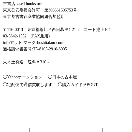
古書店 Used bookstore
東京公安委員会許可 第306661505753号
東京都古書籍商業協同組合加盟店
〒116-0013 東京都荒川区西日暮里4-21-7 コート池上104
03-5842-1552 (FAX兼用)
infoアット マークshoshitakou.com
適格請求書番号:T5-8105-2910-8095
火木土発送 送料￥310～
◯Yahooオークション
◯日本の古本屋
◯宅配便で通信買取します
◯購入ガイド|ABOUT