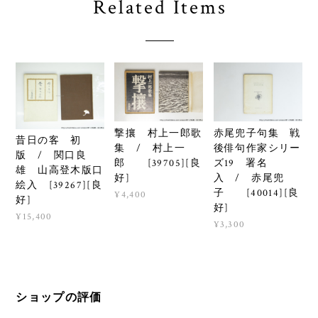
Related Items
撃攘 村上一郎歌
赤尾兜子句集 戦
昔日の客 初
集 / 村上一
後俳句作家シリー
版 / 関口良
郎 [39705][良
ズ19 署名
雄 山高登木版口
好]
入 / 赤尾兜
絵入 [39267][良
子 [40014][良
¥4,400
好]
好]
¥15,400
¥3,300
ショップの評価