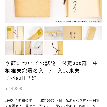
季節についての試論 限定200部 中
桐雅夫宛署名入 / 入沢康夫
[37982][良好]
¥44,000
1965 （ 昭和40年 ） 限定200部・帙・仏装元パラ有・中桐雅
夫宛署名入 帙ヤケ 天少シミ 元パラ少キズ 帙紐にイタ