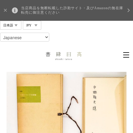
当店商品を無断転載した詐欺サイト・及びAmazonの無在庫
転売に御注意ください