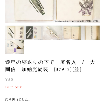
遊星の寝返りの下で 署名入 / 大
岡信 加納光於装 [37942][並]
¥50
SOLD OUT
売り切れました。