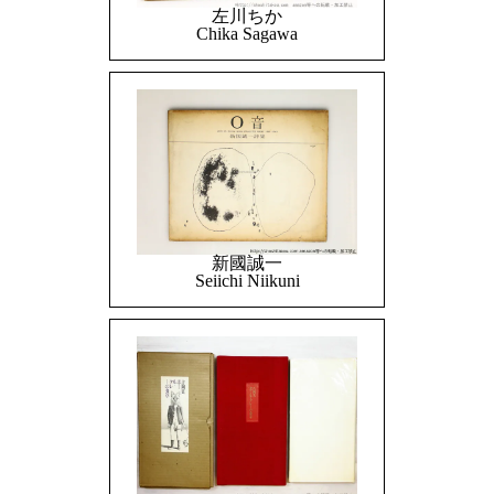
左川ちか
Chika Sagawa
新國誠一
Seiichi Niikuni