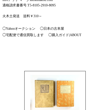
適格請求書番号:T5-8105-2910-8095
火木土発送 送料￥310～
◯Yahooオークション
◯日本の古本屋
◯宅配便で通信買取します
◯購入ガイド|ABOUT