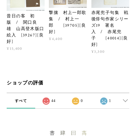
撃攘 村上一郎歌
赤尾兜子句集 戦
昔日の客 初
集 / 村上一
後俳句作家シリー
版 / 関口良
郎 [39705][良
ズ19 署名
雄 山高登木版口
好]
入 / 赤尾兜
絵入 [39267][良
子 [40014][良
¥4,400
好]
好]
¥15,400
¥3,300
ショップの評価
すべて
44
0
1