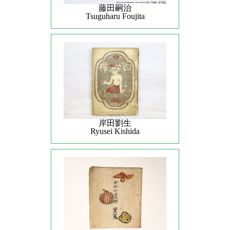
藤田嗣治
Tsuguharu Foujita
岸田劉生
Ryusei Kishida