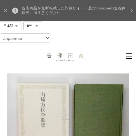
当店商品を無断転載した詐欺サイト・及びAmazonの無在庫
転売に御注意ください