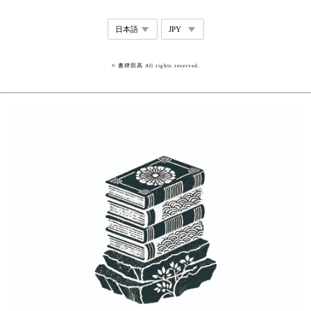
© 書肆田高 All rights reserved.