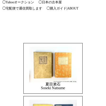
◯Yahooオークション
◯日本の古本屋
◯宅配便で通信買取します
◯購入ガイド|ABOUT
夏目漱石
Soseki Natsume