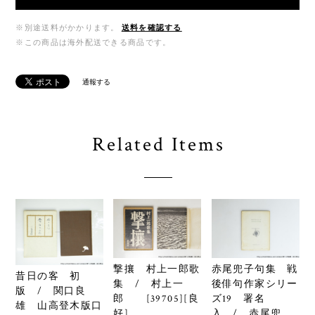
※別途送料がかかります。
送料を確認する
※この商品は海外配送できる商品です。
通報する
Related Items
撃攘 村上一郎歌
赤尾兜子句集 戦
昔日の客 初
集 / 村上一
後俳句作家シリー
版 / 関口良
郎 [39705][良
ズ19 署名
雄 山高登木版口
好]
入 / 赤尾兜