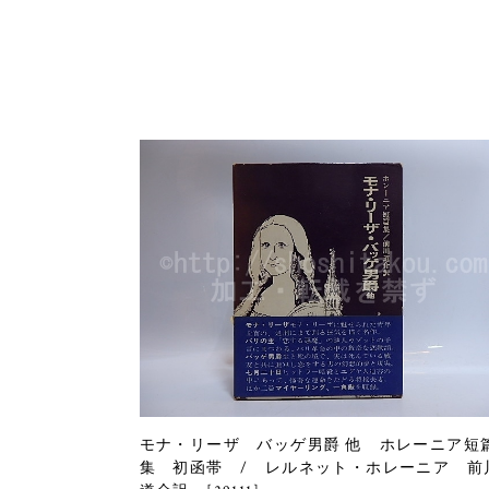
モナ・リーザ バッゲ男爵 他 ホレーニア短
集 初函帯 / レルネット・ホレーニア 前