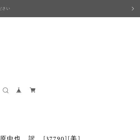
ださい
也 訳 [37790][美]