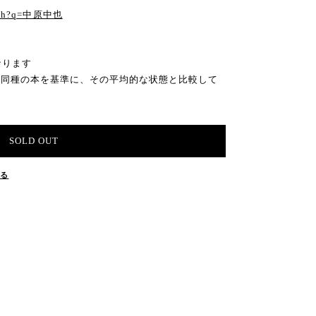
earch?q=中原中也
なります
の同種の本を基準に、その平均的な状態と比較して
SOLD OUT
する