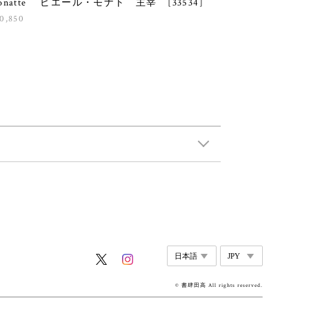
onatte ピエール・モナト 主宰 [33534]
0,850
© 書肆田高 All rights reserved.