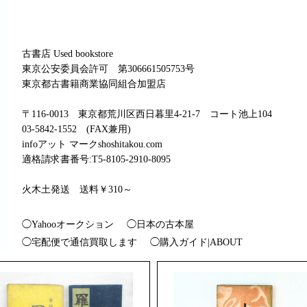
古書店 Used bookstore
東京公安委員会許可 第306661505753号
東京都古書籍商業協同組合加盟店
〒116-0013 東京都荒川区西日暮里4-21-7 コート池上104
03-5842-1552 (FAX兼用)
infoアット マークshoshitakou.com
適格請求書番号:T5-8105-2910-8095
火木土発送 送料￥310～
◯Yahooオークション
◯日本の古本屋
◯宅配便で通信買取します
◯購入ガイド|ABOUT