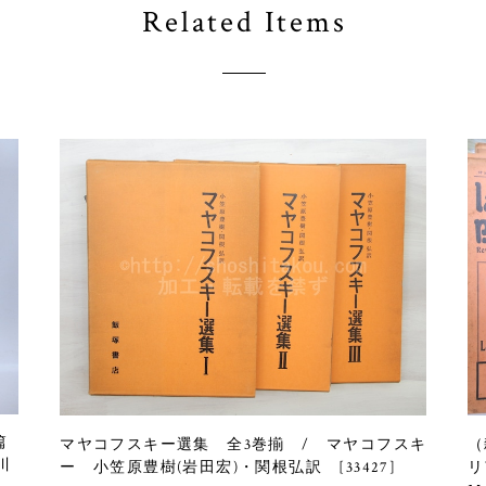
Related Items
篇
マヤコフスキー選集 全3巻揃 / マヤコフスキ
（
川
ー 小笠原豊樹(岩田宏)・関根弘訳 [33427]
リ