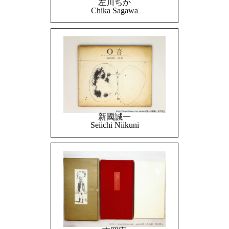
左川ちか
Chika Sagawa
新國誠一
Seiichi Niikuni