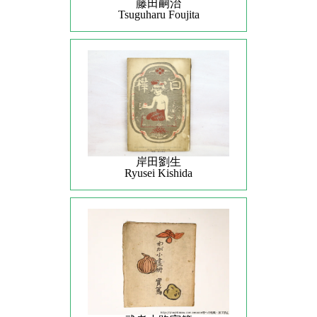
藤田嗣治
Tsuguharu Foujita
岸田劉生
Ryusei Kishida