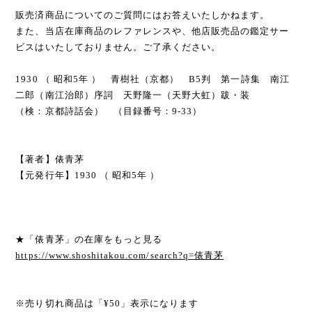
販売済商品についてのご質問にはお答えいたしかねます。
また、当店在庫商品のレファレンスや、他店販売品の鑑定サー
ビスはいたしておりません。ご了承ください。
1930 （ 昭和5年 ） 青樹社（京都） B5判 第一詩集 南江
二郎（南江治郎）序詞 天野隆一（天野大虹）跋・装
（検：京都詩話会） （目録番号：9-33）
【著者】俵青茅
【元発行年】1930 （ 昭和5年 ）
★「俵青茅」の在庫をもっと見る
https://www.shoshitakou.com/search?q=俵青茅
※売り切れ商品は「¥50」表示になります