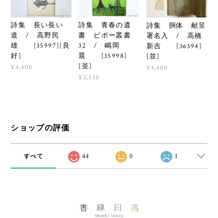
詩集 長い長い
詩集 青春の遺
詩集 胴体 献呈
道 / 高野民
書 ピポー叢書
署名入 / 高橋
雄 [35997][良
32 / 嶋岡
新吉 [36394]
好]
晨 [35998]
[並]
[並]
¥4,400
¥4,400
¥2,530
ショップの評価
すべて
44
0
1