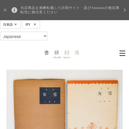
当店商品を無断転載した詐欺サイト・及びAmazonの無在庫
転売に御注意ください