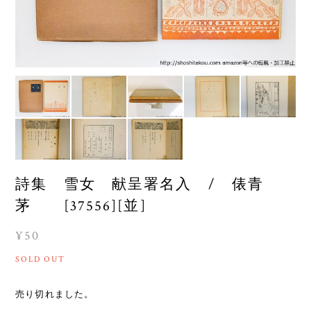
詩集 雪女 献呈署名入 / 俵青
茅 [37556][並]
¥50
SOLD OUT
売り切れました。