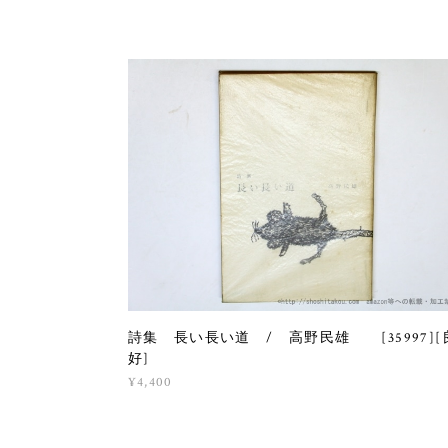
詩集 長い長い道 / 高野民雄 [35997][
好]
¥4,400