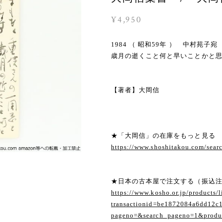
¥4,950
1984 （ 昭和59年 ） 中村
歳月の逝くこと何と早いことかと
【著者】大岡信
★「大岡信」の在庫をもっと見る
https://www.shoshitakou.com/se
★日本の古本屋で注文する（振込
https://www.kosho.or.jp/products/l
transactionid=be1872084a6dd12c
pageno=&search_pageno=1&produc