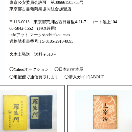
東京公安委員会許可 第306661505753号
東京都古書籍商業協同組合加盟店
〒116-0013 東京都荒川区西日暮里4-21-7 コート池上104
03-5842-1552 (FAX兼用)
infoアット マークshoshitakou.com
適格請求書番号:T5-8105-2910-8095
火木土発送 送料￥310～
◯Yahooオークション
◯日本の古本屋
◯宅配便で通信買取します
◯購入ガイド|ABOUT