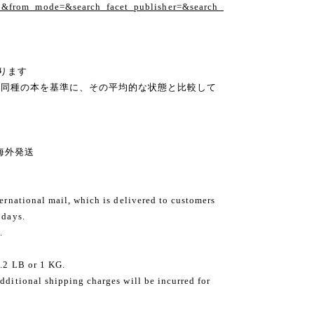
1&from_mode=&search_facet_publisher=&search_
ります
の同種の本を基準に、その平均的な状態と比較して
ng 海外発送
ternational mail, which is delivered to customers
 days.
.
2.2 LB or 1 KG.
dditional shipping charges will be incurred for