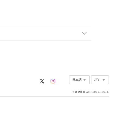
© 書肆田高 All rights reserved.