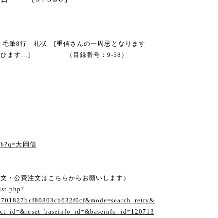
苑子宛 毛筆8行 礼状 [重信さんの一周忌となります
思ひます…] （目録番号：9-58）
arch?q=大岡信
注文・公費注文はこちらからお願いします）
ist.php?
1701827bcf80803cb632f0cf&mode=search_retry&
t_id=&reset_baseinfo_id=&baseinfo_id=120713