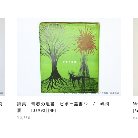
良
詩集 青春の遺書 ピポー叢書32 / 嶋岡
詩
晨 [35998][並]
[3
¥2,530
¥4