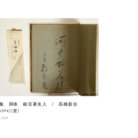
集 胴体 献呈署名入 / 高橋新吉
6394][並]
,400