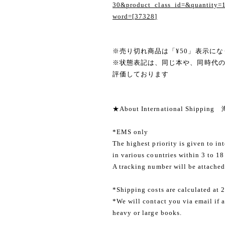
30&product_class_id=&quantity=
word=[37328]
※売り切れ商品は「¥50」表示にな
※状態表記は、同じ本や、同時代
評価しております
★About International Shippi
*EMS only
The highest priority is given to in
in various countries within 3 to 18
A tracking number will be attached
*Shipping costs are calculated at 
*We will contact you via email if a
heavy or large books.