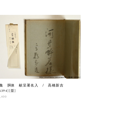
集 胴体 献呈署名入 / 高橋新吉
6394][並]
,400