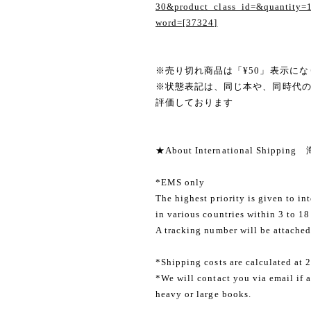
30&product_class_id=&quantity=
word=[37324]
※売り切れ商品は「¥50」表示にな
※状態表記は、同じ本や、同時代
評価しております
★About International Shippi
*EMS only
The highest priority is given to in
in various countries within 3 to 18
A tracking number will be attached
*Shipping costs are calculated at 
*We will contact you via email if a
heavy or large books.