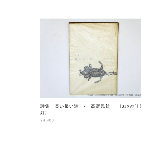
詩集 長い長い道 / 高野民雄 [35997][
好]
¥4,400