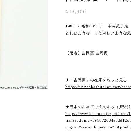
¥15,400
1988 （ 昭和63年 ） 中村苑
としたような、また淋しいような
【著者】吉岡実 吉岡實
★「吉岡実」の在庫をもっと見る
https://www.shoshitakou.com/se
★日本の古本屋で注文する（振込
https://www.kosho.or.jp/products/l
transactionid=be1872084a6dd12c
pageno=&search_pageno=1&produc