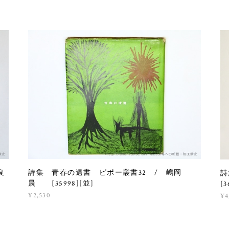
良
詩集 青春の遺書 ピポー叢書32 / 嶋岡
詩
晨 [35998][並]
[3
¥2,530
¥4