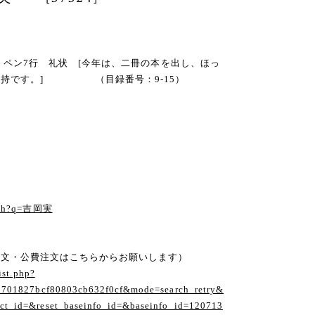
子宛 ペン7行 礼状 [今年は、二冊の本を出し、ほっ
気持です。] （目録番号：9-15）
arch?q=吉岡実
注文・公費注文はこちらからお願いします）
ist.php?
1701827bcf80803cb632f0cf&mode=search_retry&
t_id=&reset_baseinfo_id=&baseinfo_id=120713