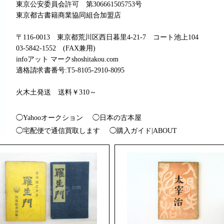
東京公安委員会許可 第306661505753号
東京都古書籍商業協同組合加盟店
〒116-0013 東京都荒川区西日暮里4-21-7 コート池上104
03-5842-1552 (FAX兼用)
infoアット マークshoshitakou.com
適格請求書番号:T5-8105-2910-8095
火木土発送 送料￥310～
◯Yahooオークション
◯日本の古本屋
◯宅配便で通信買取します
◯購入ガイド|ABOUT