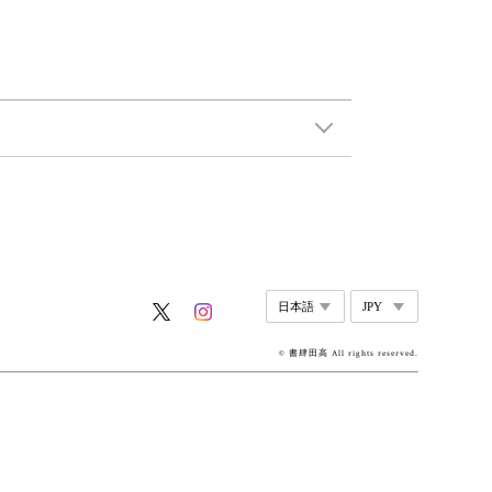
© 書肆田高 All rights reserved.