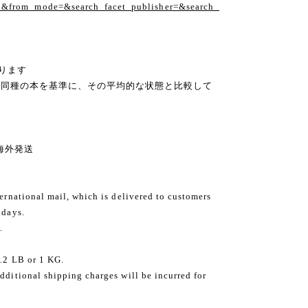
1&from_mode=&search_facet_publisher=&search_
ります
の同種の本を基準に、その平均的な状態と比較して
ng 海外発送
ternational mail, which is delivered to customers
 days.
.
2.2 LB or 1 KG.
dditional shipping charges will be incurred for