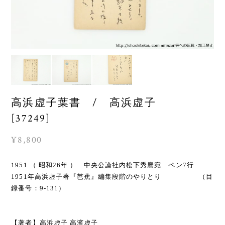
高浜虚子葉書 / 高浜虚子
[37249]
¥8,800
1951 （ 昭和26年 ） 中央公論社内松下秀麿宛 ペン7行
1951年高浜虚子著『芭蕉』編集段階のやりとり （目
録番号：9-131）
【著者】高浜虚子 高濱虚子