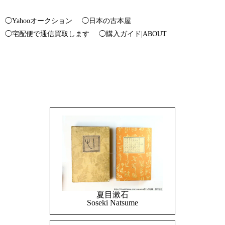
◯Yahooオークション
◯日本の古本屋
◯宅配便で通信買取します
◯購入ガイド|ABOUT
夏目漱石
Soseki Natsume