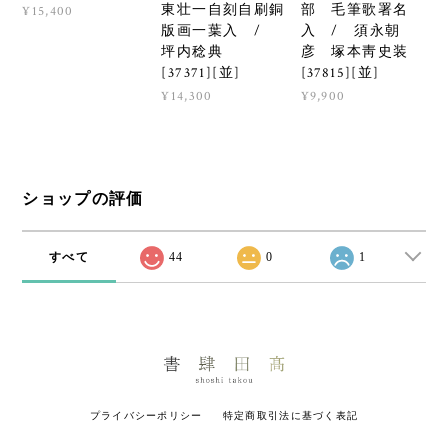
東壮一自刻自刷銅
部 毛筆歌署名
¥15,400
版画一葉入 /
入 / 須永朝
坪内稔典
彦 塚本靑史装
[37371][並]
[37815][並]
¥14,300
¥9,900
ショップの評価
すべて
44
0
1
プライバシーポリシー
特定商取引法に基づく表記