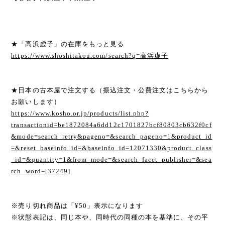
★「高浜虚子」の在庫をもっと見る
https://www.shoshitakou.com/search?q=高浜虚子
★日本の古本屋で注文する（振込注文・公費注文はこちらから
お願いします）
https://www.kosho.or.jp/products/list.php?
transactionid=be1872084a6dd12c1701827bcf80803cb632f0cf
&mode=search_retry&pageno=&search_pageno=1&product_id
=&reset_baseinfo_id=&baseinfo_id=12071330&product_class
_id=&quantity=1&from_mode=&search_facet_publisher=&sea
rch_word=[37249]
※売り切れ商品は「¥50」表示になります
※状態表記は、同じ本や、同時代の同種の本を基準に、その平