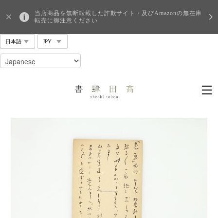
当店商品を無断転載した詐欺サイト・及びAmazonの無在庫
転売に御注意ください