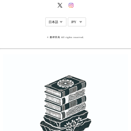
© 書肆田高 All rights reserved.