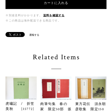
カートに入れる
※別途送料がかかります。
送料を確認する
※この商品は海外配送できる商品です。
通報する
Related Items
虎嘯記 / 折笠
肉筆句集 春の
東方花伝 須永朝
美秋 [35772]
家 限定50部 坂
彦歌集 限定150