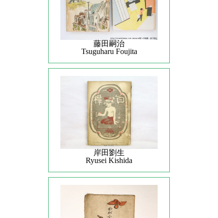
藤田嗣治
Tsuguharu Foujita
岸田劉生
Ryusei Kishida