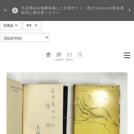
当店商品を無断転載した詐欺サイト・及びAmazonの無在庫
転売に御注意ください