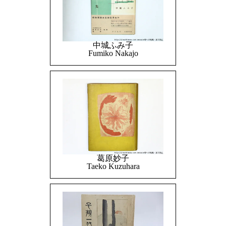
中城ふみ子
Fumiko Nakajo
葛原妙子
Taeko Kuzuhara