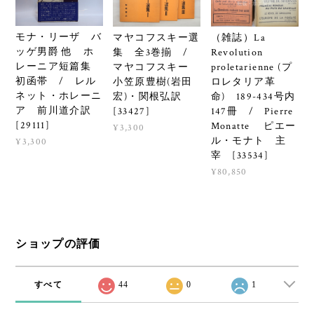
モナ・リーザ バ
マヤコフスキー選
（雑誌）La
ッゲ男爵 他 ホ
集 全3巻揃 /
Revolution
レーニア短篇集
マヤコフスキー
proletarienne (プ
初函帯 / レル
小笠原豊樹(岩田
ロレタリア革
ネット・ホレーニ
宏)・関根弘訳
命) 189-434号内
ア 前川道介訳
[33427]
147冊 / Pierre
[29111]
Monatte ピエー
¥3,300
ル・モナト 主
¥3,300
宰 [33534]
¥80,850
ショップの評価
すべて
44
0
1