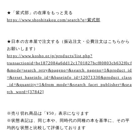
★「紫式部」の在庫をもっと見る
https://www.shoshitakou.com/search?q=紫式部
★日本の古本屋で注文する（振込注文・公費注文はこちらから
お願いします）
https://www.kosho.or.jp/products/list.php?
transactionid=be1872084a6dd12c1701827bcf80803cb632f0cf
&mode=search_retry&pageno=&search_pageno=1&product_id
=&reset_baseinfo_id=&baseinfo_id=12071330&product_class
_id=&quantity=1&from_mode=&search_facet_publisher=&sea
rch_word=[37842]
※売り切れ商品は「¥50」表示になります
※状態表記は、同じ本や、同時代の同種の本を基準に、その平
均的な状態と比較して評価しております