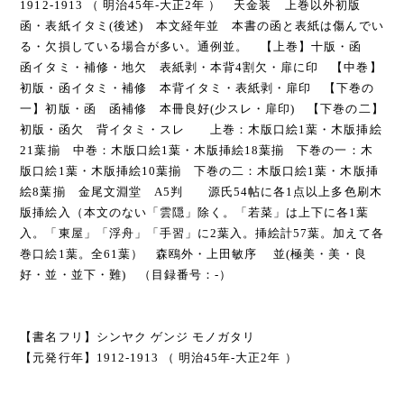
1912-1913 （ 明治45年-大正2年 ） 天金装 上巻以外初版
函・表紙イタミ(後述) 本文経年並 本書の函と表紙は傷んでい
る・欠損している場合が多い。通例並。 【上巻】十版・函
函イタミ・補修・地欠 表紙剥・本背4割欠・扉に印 【中巻】
初版・函イタミ・補修 本背イタミ・表紙剥・扉印 【下巻の
一】初版・函 函補修 本冊良好(少スレ・扉印) 【下巻の二】
初版・函欠 背イタミ・スレ 上巻：木版口絵1葉・木版挿絵
21葉揃 中巻：木版口絵1葉・木版挿絵18葉揃 下巻の一：木
版口絵1葉・木版挿絵10葉揃 下巻の二：木版口絵1葉・木版挿
絵8葉揃 金尾文淵堂 A5判 源氏54帖に各1点以上多色刷木
版挿絵入（本文のない「雲隠」除く。「若菜」は上下に各1葉
入。「東屋」「浮舟」「手習」に2葉入。挿絵計57葉。加えて各
巻口絵1葉。全61葉） 森鴎外・上田敏序 並(極美・美・良
好・並・並下・難) （目録番号：-）
【書名フリ】シンヤク ゲンジ モノガタリ
【元発行年】1912-1913 （ 明治45年-大正2年 ）