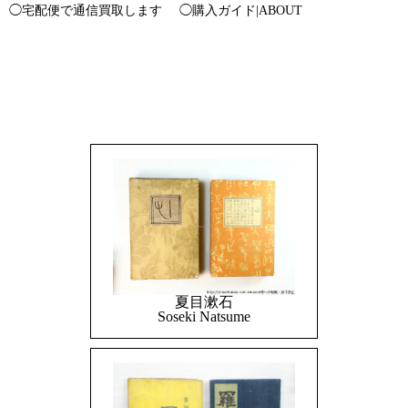
◯宅配便で通信買取します
◯購入ガイド|ABOUT
夏目漱石
Soseki Natsume