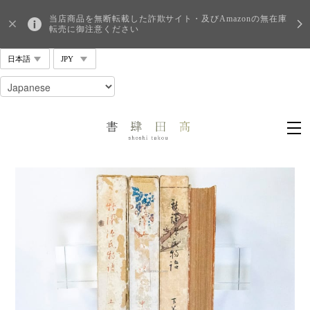
当店商品を無断転載した詐欺サイト・及びAmazonの無在庫
転売に御注意ください