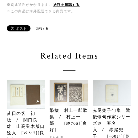
※別途送料がかかります。
送料を確認する
※この商品は海外配送できる商品です。
通報する
Related Items
撃攘 村上一郎歌
赤尾兜子句集 戦
昔日の客 初
集 / 村上一
後俳句作家シリー
版 / 関口良
郎 [39705][良
ズ19 署名
雄 山高登木版口
好]
入 / 赤尾兜
絵入 [39267][良
子 [40014][良
¥4,400