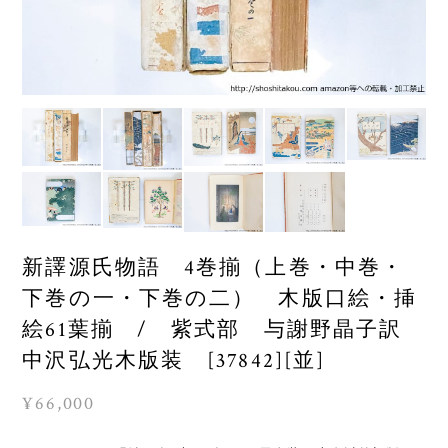
新譯源氏物語 4巻揃（上巻・中巻・
下巻の一・下巻の二） 木版口絵・挿
絵61葉揃 / 紫式部 与謝野晶子訳
中沢弘光木版装 [37842][並]
¥66,000