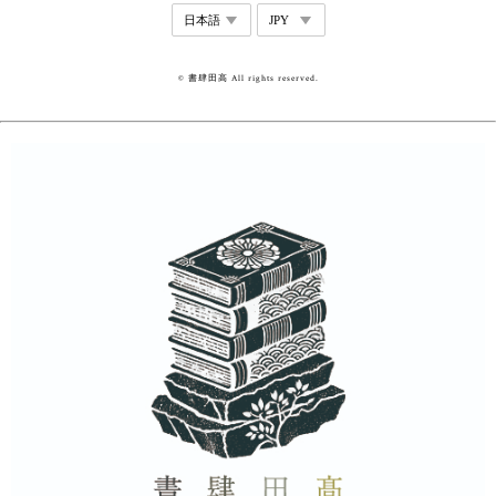
© 書肆田高 All rights reserved.