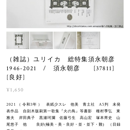
（雑誌）ユリイカ 総特集須永朝彦
1946-2021 / 須永朝彦 [37811]
[良好]
¥1,650
2021 （ 令和3年 ） 表紙少スレ 他美 青土社 A5判 未発
表作品 自刻木版刷第一歌集『火の鳥』等書影 種村季弘 東
雅夫 岸田典子 黒瀬珂瀾 佐藤弓生 高山宏 塚本靑史 山
尾悠子 他 良好(極美・美・良好・並・並下・難) （目録