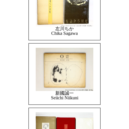
左川ちか
Chika Sagawa
新國誠一
Seiichi Niikuni