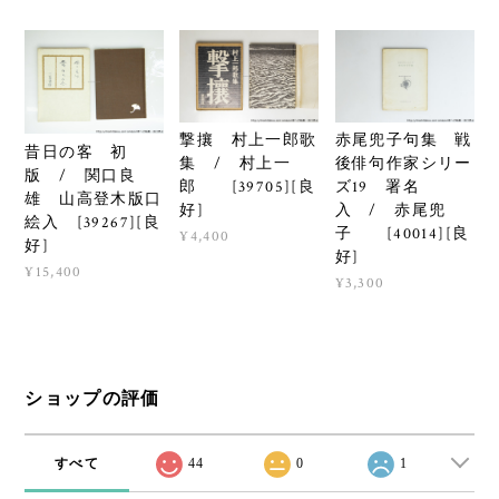
撃攘 村上一郎歌
赤尾兜子句集 戦
昔日の客 初
集 / 村上一
後俳句作家シリー
版 / 関口良
郎 [39705][良
ズ19 署名
雄 山高登木版口
好]
入 / 赤尾兜
絵入 [39267][良
子 [40014][良
¥4,400
好]
好]
¥15,400
¥3,300
ショップの評価
すべて
44
0
1