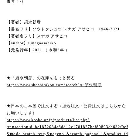
番号：-）
【著者】須永朝彦
【書名フリ】ソウトクシュウ スナガ アサヒコ 1946-2021
【著者名フリ】スナガ アサヒコ
【author】sunagaasahiko
【元発行年】2021 （ 令和3年 ）
★「須永朝彦」の在庫をもっと見る
https://www.shoshitakou.com/search?q=須永朝彦
★日本の古本屋で注文する（振込注文・公費注文はこちらから
お願いします）
https://www.kosho.or.jp/products/list.php?
transactionid=be1872084a6dd12c1701827bcf80803cb632f0cf
&mode=search_retry&pageno=&search_pageno=1&product_id