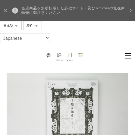
当店商品を無断転載した詐欺サイト・及びAmazonの無在庫
転売に御注意ください