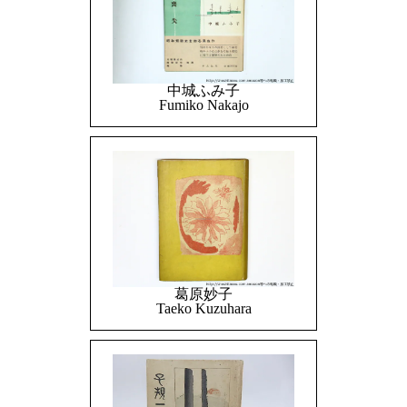
中城ふみ子
Fumiko Nakajo
葛原妙子
Taeko Kuzuhara