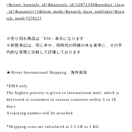
=&reset_baseinfo_id=&baseinfo_id=12071330&product_class
_id=&quantity=1&from_mode=&search_facet_publisher=&sea
rch_word=[37811]
※売り切れ商品は「¥50」表示になります
※状態表記は、同じ本や、同時代の同種の本を基準に、その平
均的な状態と比較して評価しております
★About International Shipping 海外発送
*EMS only
The highest priority is given to international mail, which is
delivered to customers in various countries within 3 to 18
days.
A tracking number will be attached.
*Shipping costs are calculated at 2.2 LB or 1 KG.