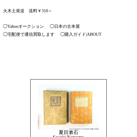
火木土発送 送料￥310～
◯Yahooオークション
◯日本の古本屋
◯宅配便で通信買取します
◯購入ガイド|ABOUT
夏目漱石