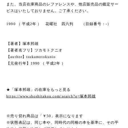
また、当店在庫商品のレファレンスや、他店販売品の鑑定サー
ビスはいたしておりません。ご了承ください。
1990 （ 平成2年 ） 花曜社 四六判 （目録番号：-）
【著者】塚本邦雄
【著者名フリ】ツカモトクニオ
【author】tsukamotokunio
【元発行年】1990 （ 平成2年 ）
★「塚本邦雄」の在庫をもっと見る
https://www.shoshitakou.com/search?q=塚本邦雄
※売り切れ商品は「￥50」表示になります
※状態表記は、同じ本や、同時代の同種の本を基準に、その平