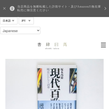
当店商品を無断転載した詐欺サイト・及びAmazonの無在庫
転売に御注意ください