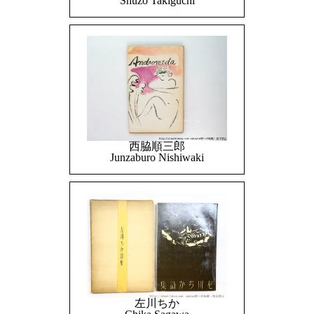
Shuzo Takiguchi
西脇順三郎
Junzaburo Nishiwaki
左川ちか