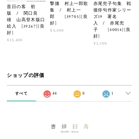
撃攘 村上一郎歌
赤尾兜子句集 戦
昔日の客 初
集 / 村上一
後俳句作家シリー
版 / 関口良
郎 [39705][良
ズ19 署名
雄 山高登木版口
好]
入 / 赤尾兜
絵入 [39267][良
子 [40014][良
¥4,400
好]
好]
¥15,400
¥3,300
ショップの評価
すべて
44
0
1