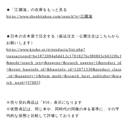
★「江國滋」の在庫をもっと見る
https://www.shoshitakou.com/search?q=江國滋
★日本の古本屋で注文する（振込注文・公費注文はこちらから
お願いします）
https://www.kosho.or.jp/products/list.php?
transactionid=be1872084a6dd12c1701827bcf80803cb632f0cf
&mode=search_retry&pageno=&search_pageno=1&product_id
=&reset_baseinfo_id=&baseinfo_id=12071330&product_class
_id=&quantity=1&from_mode=&search_facet_publisher=&sea
rch_word=[37685]
※売り切れ商品は「¥50」表示になります
※状態表記は、同じ本や、同時代の同種の本を基準に、その平
均的な状態と比較して評価しております