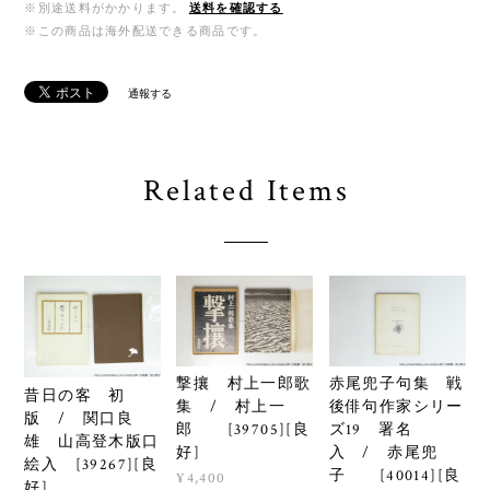
※別途送料がかかります。
送料を確認する
※この商品は海外配送できる商品です。
通報する
Related Items
撃攘 村上一郎歌
赤尾兜子句集 戦
昔日の客 初
集 / 村上一
後俳句作家シリー
版 / 関口良
郎 [39705][良
ズ19 署名
雄 山高登木版口
好]
入 / 赤尾兜
絵入 [39267][良
子 [40014][良
¥4,400
好]