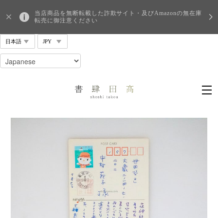
当店商品を無断転載した詐欺サイト・及びAmazonの無在庫
転売に御注意ください