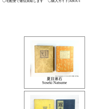
◯宅配便で通信買取します
◯購入ガイド|ABOUT
夏目漱石
Soseki Natsume