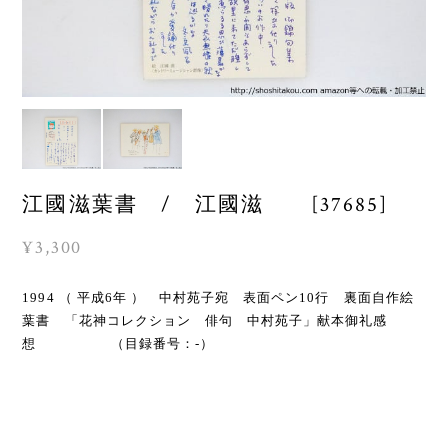
江國滋葉書 / 江國滋 [37685]
¥3,300
1994 （ 平成6年 ） 中村苑子宛 表面ペン10行 裏面自作絵
葉書 「花神コレクション 俳句 中村苑子」献本御礼感
想 （目録番号：-）