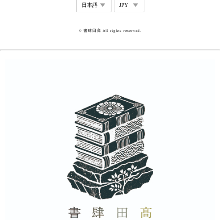
© 書肆田高 All rights reserved.