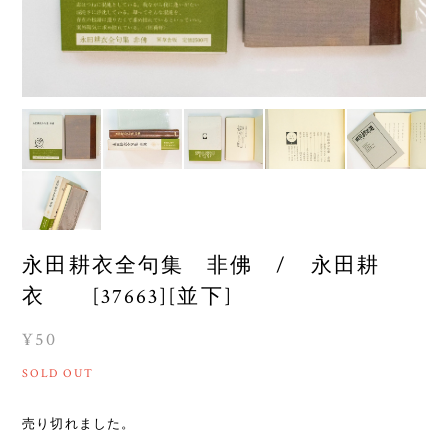
永田耕衣全句集 非佛 / 永田耕
衣 [37663][並下]
¥50
SOLD OUT
売り切れました。