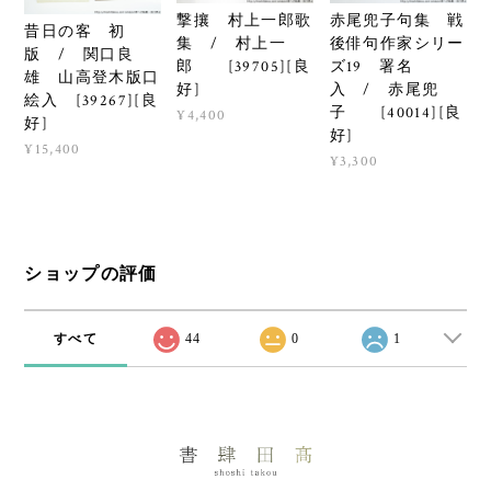
撃攘 村上一郎歌
赤尾兜子句集 戦
昔日の客 初
集 / 村上一
後俳句作家シリー
版 / 関口良
郎 [39705][良
ズ19 署名
雄 山高登木版口
好]
入 / 赤尾兜
絵入 [39267][良
子 [40014][良
¥4,400
好]
好]
¥15,400
¥3,300
ショップの評価
すべて
44
0
1