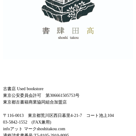
古書店 Used bookstore
東京公安委員会許可 第306661505753号
東京都古書籍商業協同組合加盟店
〒116-0013 東京都荒川区西日暮里4-21-7 コート池上104
03-5842-1552 (FAX兼用)
infoアット マークshoshitakou.com
適格請求書番号:T5-8105-2910-8095