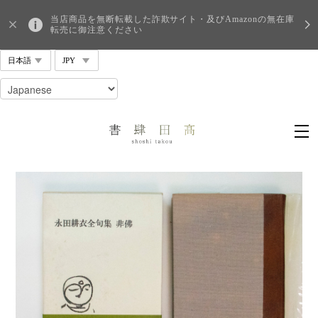
当店商品を無断転載した詐欺サイト・及びAmazonの無在庫
転売に御注意ください