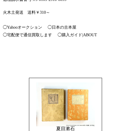
火木土発送 送料￥310～
◯Yahooオークション
◯日本の古本屋
◯宅配便で通信買取します
◯購入ガイド|ABOUT
夏目漱石