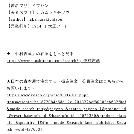
【書名フリ】イブセン
【著者名フリ】ナカムラキチゾウ
【author】nakamurakichizou
【元発行年】1914 （ 大正3年 ）
★「中村吉蔵」の在庫をもっと見る
https://www.shoshitakou.com/search?q=中村吉蔵
★日本の古本屋で注文する（振込注文・公費注文はこちらから
お願いします）
https://www.kosho.or.jp/products/list.php?
transactionid=be1872084a6dd12c1701827bcf80803cb632f0cf
&mode=search_retry&pageno=&search_pageno=1&product_id
=&reset_baseinfo_id=&baseinfo_id=12071330&product_class
_id=&quantity=1&from_mode=&search_facet_publisher=&sea
rch_word=[37653]