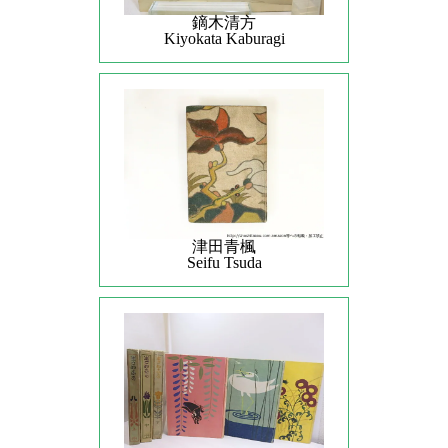
鏑木清方
Kiyokata Kaburagi
津田青楓
Seifu Tsuda