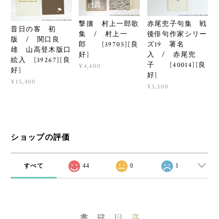
撃攘 村上一郎歌
赤尾兜子句集 戦
昔日の客 初
集 / 村上一
後俳句作家シリー
版 / 関口良
郎 [39705][良
ズ19 署名
雄 山高登木版口
好]
入 / 赤尾兜
絵入 [39267][良
子 [40014][良
¥4,400
好]
好]
¥15,400
¥3,300
ショップの評価
すべて
44
0
1