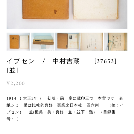
イブセン / 中村吉蔵 [37653]
[並]
¥2,200
1914 （ 大正3年 ） 初版・函 扉に蔵印三つ 本背ヤケ 表
紙シミ 函は比較的良好 実業之日本社 四六判 （検：イ
プセン） 並(極美・美・良好・並・並下・難) （目録番
号：-）