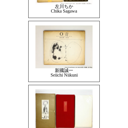
左川ちか
Chika Sagawa
新國誠一
Seiichi Niikuni