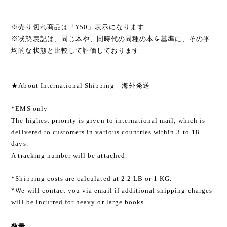
※売り切れ商品は「¥50」表示になります
※状態表記は、同じ本や、同時代の同種の本を基準に、その平
均的な状態と比較して評価しております
★About International Shipping 海外発送
*EMS only
The highest priority is given to international mail, which is
delivered to customers in various countries within 3 to 18
days.
A tracking number will be attached.
*Shipping costs are calculated at 2.2 LB or 1 KG.
*We will contact you via email if additional shipping charges
will be incurred for heavy or large books.
数量