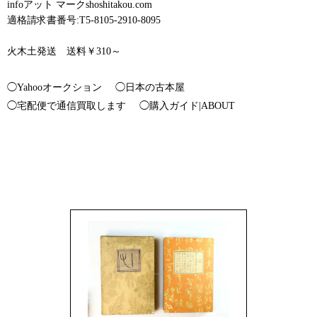
infoアット マークshoshitakou.com
適格請求書番号:T5-8105-2910-8095
火木土発送 送料￥310～
◯Yahooオークション
◯日本の古本屋
◯宅配便で通信買取します
◯購入ガイド|ABOUT