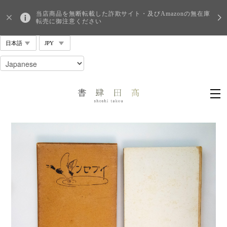
当店商品を無断転載した詐欺サイト・及びAmazonの無在庫
転売に御注意ください