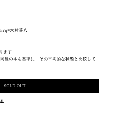
る
earch?q=木村荘八
ります
の同種の本を基準に、その平均的な状態と比較して
SOLD OUT
する