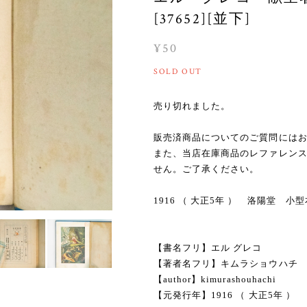
[37652][並下]
¥50
SOLD OUT
売り切れました。
販売済商品についてのご質問には
また、当店在庫商品のレファレン
せん。ご了承ください。
1916 （ 大正5年 ） 洛陽堂 
【書名フリ】エル グレコ
【著者名フリ】キムラショウハチ
【author】kimurashouhachi
【元発行年】1916 （ 大正5年 ）