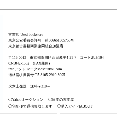
古書店 Used bookstore
東京公安委員会許可 第306661505753号
東京都古書籍商業協同組合加盟店
〒116-0013 東京都荒川区西日暮里4-21-7 コート池上104
03-5842-1552 (FAX兼用)
infoアット マークshoshitakou.com
適格請求書番号:T5-8105-2910-8095
火木土発送 送料￥310～
◯Yahooオークション
◯日本の古本屋
◯宅配便で通信買取します
◯購入ガイド|ABOUT