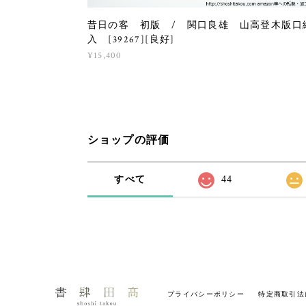
昔日の客 初版 / 関口良雄 山高登木版口
入 [39267][良好]
¥15,400
ショップの評価
すべて
44
プライバシーポリシー
特定商取引法