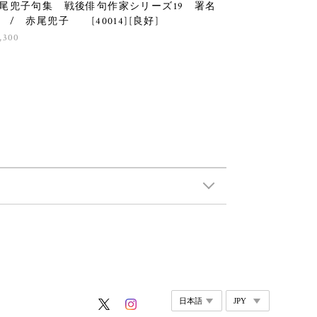
尾兜子句集 戦後俳句作家シリーズ19 署名
 / 赤尾兜子 [40014][良好]
,300