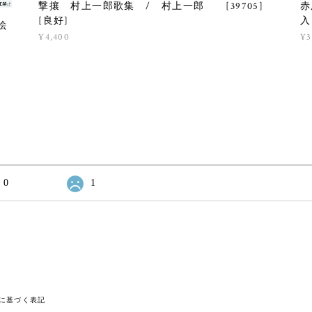
撃攘 村上一郎歌集 / 村上一郎 [39705]
赤
[良好]
入
絵
¥4,400
¥3
0
1
に基づく表記