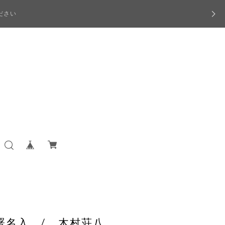
ださい
呈署名入 / 木村荘八