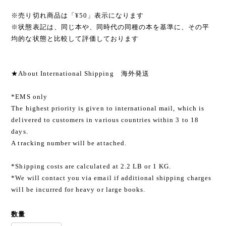
※売り切れ商品は「¥50」表示になります
※状態表記は、同じ本や、同時代の同種の本を基準に、その平
均的な状態と比較して評価しております
★About International Shipping 海外発送
*EMS only
The highest priority is given to international mail, which is
delivered to customers in various countries within 3 to 18
days.
A tracking number will be attached.
*Shipping costs are calculated at 2.2 LB or 1 KG.
*We will contact you via email if additional shipping charges
will be incurred for heavy or large books.
数量