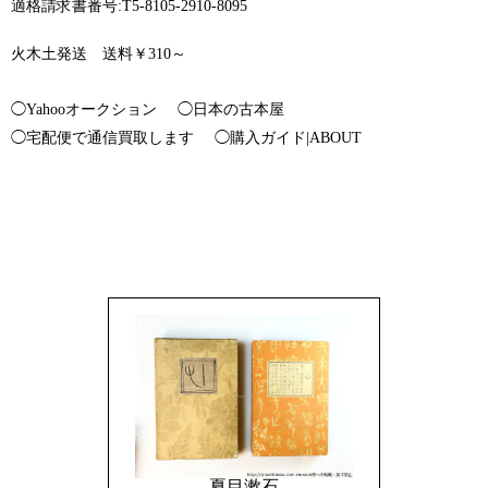
適格請求書番号:T5-8105-2910-8095
火木土発送 送料￥310～
◯Yahooオークション
◯日本の古本屋
◯宅配便で通信買取します
◯購入ガイド|ABOUT
夏目漱石