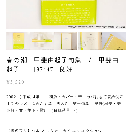
春の潮 甲斐由起子句集 / 甲斐由
起子 [37447][良好]
¥3,520
2002 （ 平成14年 ） 初版・カバー・帯 カバおもて表紙側左
上部少キズ ふらんす堂 四六判 第一句集 良好(極美・美・
良好・並・並下・難) （目録番号：-）
【書名フリ】ハル ノ ウシオ カイ ユキコ クシュウ