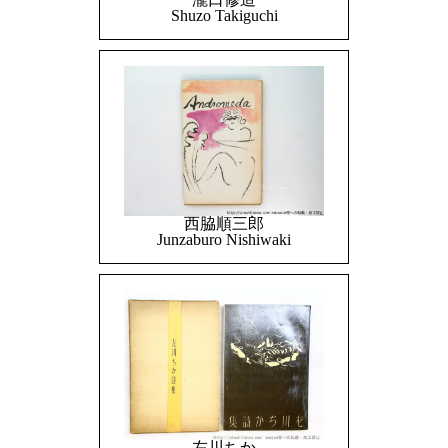
Shuzo Takiguchi
西脇順三郎
Junzaburo Nishiwaki
左川ちか