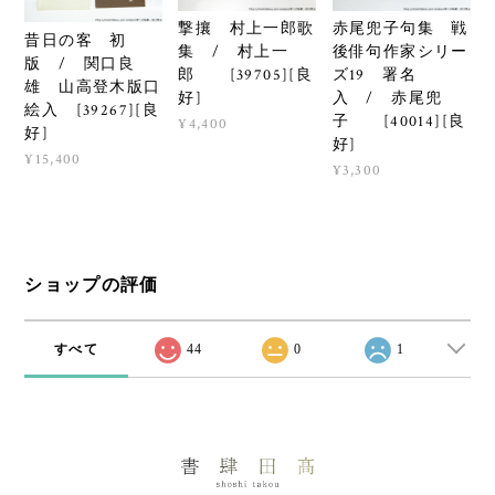
撃攘 村上一郎歌
赤尾兜子句集 戦
昔日の客 初
集 / 村上一
後俳句作家シリー
版 / 関口良
郎 [39705][良
ズ19 署名
雄 山高登木版口
好]
入 / 赤尾兜
絵入 [39267][良
子 [40014][良
¥4,400
好]
好]
¥15,400
¥3,300
ショップの評価
すべて
44
0
1