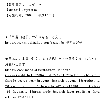
【著者名フリ】カイユキコ
【author】kaiyukiko
【元発行年】2002 （ 平成14年 ）
★「甲斐由起子」の在庫をもっと見る
https://www.shoshitakou.com/search?q=甲斐由起子
★日本の古本屋で注文する（振込注文・公費注文はこちらから
お願いします）
https://www.kosho.or.jp/products/list.php?
transactionid=be1872084a6dd12c1701827bcf80803cb632f0cf
&mode=search_retry&pageno=&search_pageno=1&product_id
=&reset_baseinfo_id=&baseinfo_id=12071330&product_class
_id=&quantity=1&from_mode=&search_facet_publisher=&sea
rch_word=[37447]