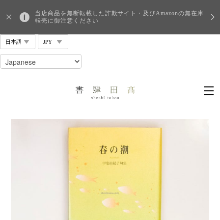
当店商品を無断転載した詐欺サイト・及びAmazonの無在庫
転売に御注意ください