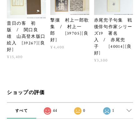
撃攘 村上一郎歌
赤尾兜子句集 戦
昔日の客 初
集 / 村上一
後俳句作家シリー
版 / 関口良
郎 [39705][良
ズ19 署名
雄 山高登木版口
好]
入 / 赤尾兜
絵入 [39267][良
子 [40014][良
¥4,400
好]
好]
¥15,400
¥3,300
ショップの評価
すべて
44
0
1