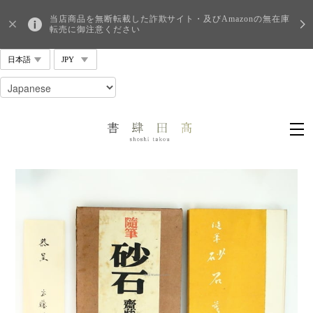
当店商品を無断転載した詐欺サイト・及びAmazonの無在庫
転売に御注意ください