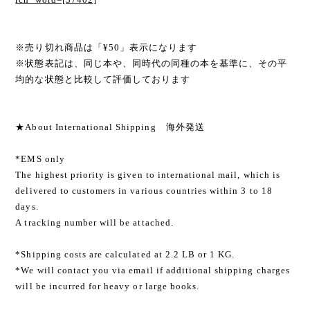
※売り切れ商品は「¥50」表示になります
※状態表記は、同じ本や、同時代の同種の本を基準に、その平
均的な状態と比較して評価しております
★About International Shipping 海外発送
*EMS only
The highest priority is given to international mail, which is
delivered to customers in various countries within 3 to 18
days.
A tracking number will be attached.
*Shipping costs are calculated at 2.2 LB or 1 KG.
*We will contact you via email if additional shipping charges
will be incurred for heavy or large books.