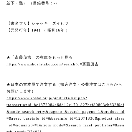
並下・難) （目録番号：-）
【書名フリ】シャセキ ズイヒツ
【元発行年】1941 （ 昭和16年 ）
★「斎藤茂吉」の在庫をもっと見る
https://www.shoshitakou.com/search?q=斎藤茂吉
★日本の古本屋で注文する（振込注文・公費注文はこちらから
お願いします）
https://www.kosho.or.jp/products/list.php?
transactionid=be1872084a6dd12c1701827bcf80803cb632f0cf
&mode=search_retry&pageno=&search_pageno=1&product_id
=&reset_baseinfo_id=&baseinfo_id=12071330&product_class
_id=&quantity=1&from_mode=&search_facet_publisher=&sea
rch_word=[37402]