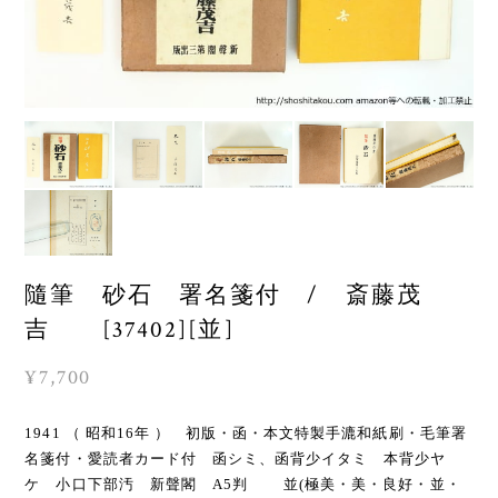
隨筆 砂石 署名箋付 / 斎藤茂
吉 [37402][並]
¥7,700
1941 （ 昭和16年 ） 初版・函・本文特製手漉和紙刷・毛筆署
名箋付・愛読者カード付 函シミ、函背少イタミ 本背少ヤ
ケ 小口下部汚 新聲閣 A5判 並(極美・美・良好・並・