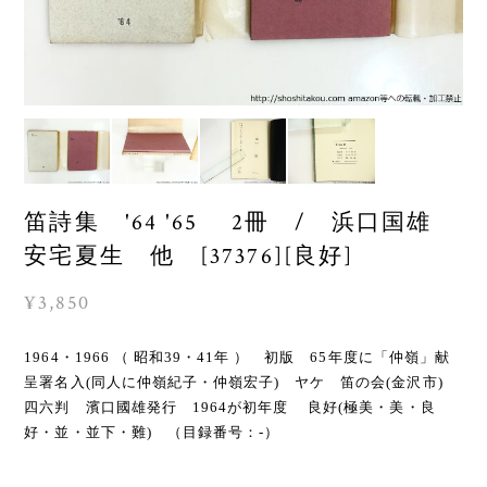
笛詩集 '64 '65 2冊 / 浜口国雄
安宅夏生 他 [37376][良好]
¥3,850
1964・1966 （ 昭和39・41年 ） 初版 65年度に「仲嶺」献
呈署名入(同人に仲嶺紀子・仲嶺宏子) ヤケ 笛の会(金沢市)
四六判 濱口國雄発行 1964が初年度 良好(極美・美・良
好・並・並下・難) （目録番号：-）