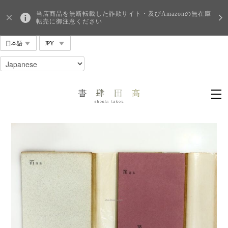
当店商品を無断転載した詐欺サイト・及びAmazonの無在庫
転売に御注意ください