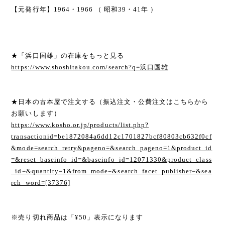
【元発行年】1964・1966 （ 昭和39・41年 ）
★「浜口国雄」の在庫をもっと見る
https://www.shoshitakou.com/search?q=浜口国雄
★日本の古本屋で注文する（振込注文・公費注文はこちらから
お願いします）
https://www.kosho.or.jp/products/list.php?
transactionid=be1872084a6dd12c1701827bcf80803cb632f0cf
&mode=search_retry&pageno=&search_pageno=1&product_id
=&reset_baseinfo_id=&baseinfo_id=12071330&product_class
_id=&quantity=1&from_mode=&search_facet_publisher=&sea
rch_word=[37376]
※売り切れ商品は「¥50」表示になります