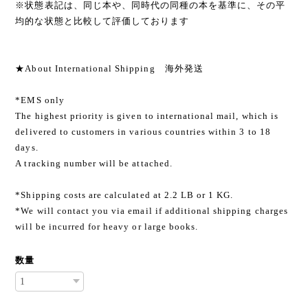
※状態表記は、同じ本や、同時代の同種の本を基準に、その平
均的な状態と比較して評価しております
★About International Shipping 海外発送
*EMS only
The highest priority is given to international mail, which is
delivered to customers in various countries within 3 to 18
days.
A tracking number will be attached.
*Shipping costs are calculated at 2.2 LB or 1 KG.
*We will contact you via email if additional shipping charges
will be incurred for heavy or large books.
数量