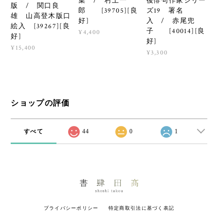
集 / 村上一
後俳句作家シリー
版 / 関口良
郎 [39705][良
ズ19 署名
雄 山高登木版口
好]
入 / 赤尾兜
絵入 [39267][良
子 [40014][良
¥4,400
好]
好]
¥15,400
¥3,300
ショップの評価
すべて
44
0
1
プライバシーポリシー
特定商取引法に基づく表記