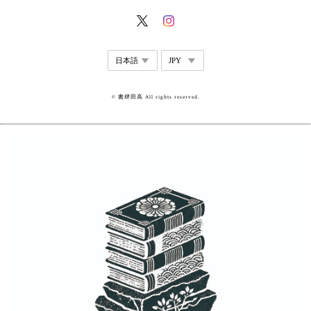
© 書肆田高 All rights reserved.