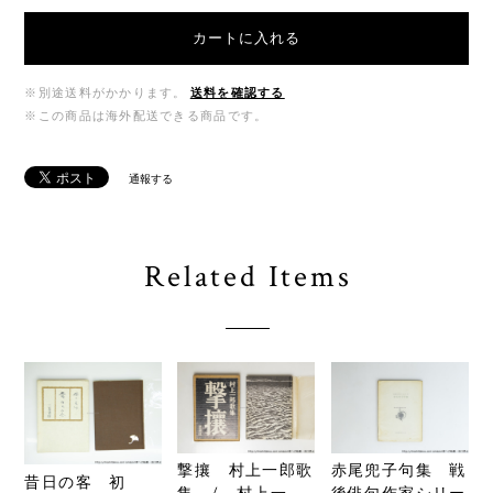
カートに入れる
※別途送料がかかります。
送料を確認する
※この商品は海外配送できる商品です。
通報する
Related Items
撃攘 村上一郎歌
赤尾兜子句集 戦
昔日の客 初