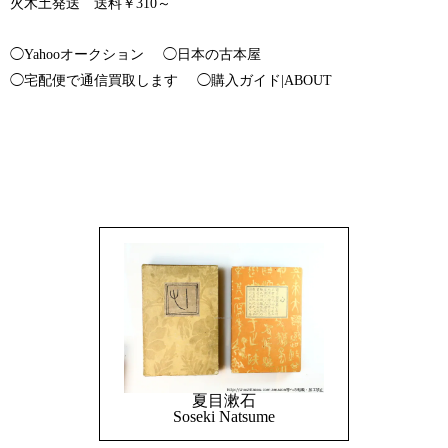
火木土発送 送料￥310～
◯Yahooオークション
◯日本の古本屋
◯宅配便で通信買取します
◯購入ガイド|ABOUT
夏目漱石
Soseki Natsume