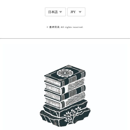
© 書肆田高 All rights reserved.