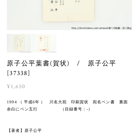
原子公平葉書(賀状) / 原子公平
[37338]
¥1,650
1994 （ 平成6年 ） 川名大宛 印刷賀状 宛名ペン書 裏面
余白にペン五行 （目録番号：-）
【著者】原子公平