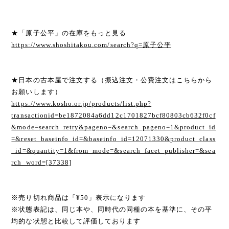
★「原子公平」の在庫をもっと見る
https://www.shoshitakou.com/search?q=原子公平
★日本の古本屋で注文する（振込注文・公費注文はこちらから
お願いします）
https://www.kosho.or.jp/products/list.php?
transactionid=be1872084a6dd12c1701827bcf80803cb632f0cf
&mode=search_retry&pageno=&search_pageno=1&product_id
=&reset_baseinfo_id=&baseinfo_id=12071330&product_class
_id=&quantity=1&from_mode=&search_facet_publisher=&sea
rch_word=[37338]
※売り切れ商品は「¥50」表示になります
※状態表記は、同じ本や、同時代の同種の本を基準に、その平
均的な状態と比較して評価しております