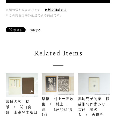
※別途送料がかかります。
送料を確認する
※この商品は海外配送できる商品です。
通報する
Related Items
撃攘 村上一郎歌
赤尾兜子句集 戦
昔日の客 初
集 / 村上一
後俳句作家シリー
版 / 関口良
郎 [39705][良
ズ19 署名
雄 山高登木版口
好]
入 / 赤尾兜