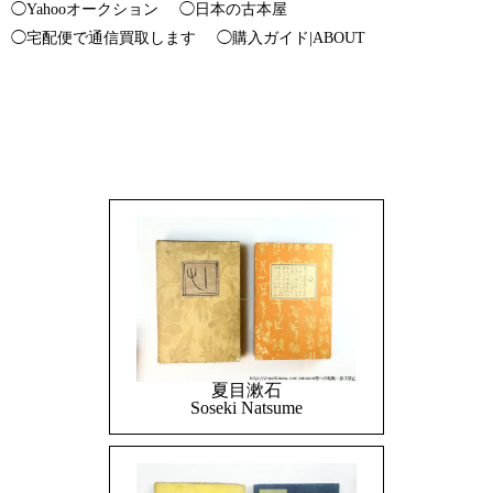
◯Yahooオークション
◯日本の古本屋
◯宅配便で通信買取します
◯購入ガイド|ABOUT
夏目漱石
Soseki Natsume