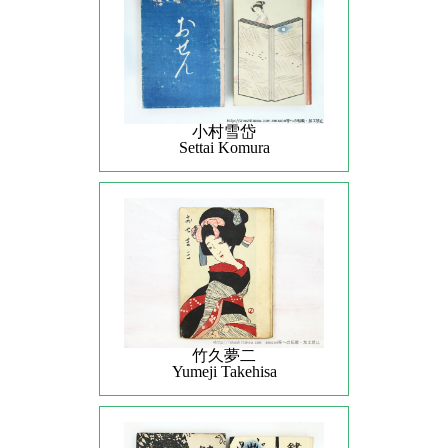
小村雪岱
Settai Komura
竹久夢二
Yumeji Takehisa