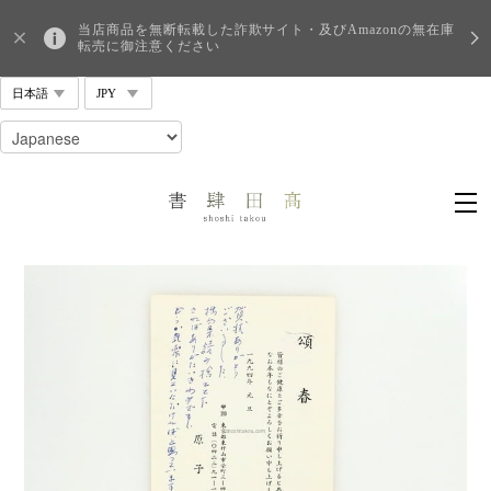
当店商品を無断転載した詐欺サイト・及びAmazonの無在庫
転売に御注意ください