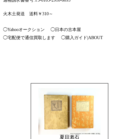
適格請求書番号:T5-8105-2910-8095
火木土発送 送料￥310～
◯Yahooオークション
◯日本の古本屋
◯宅配便で通信買取します
◯購入ガイド|ABOUT
夏目漱石