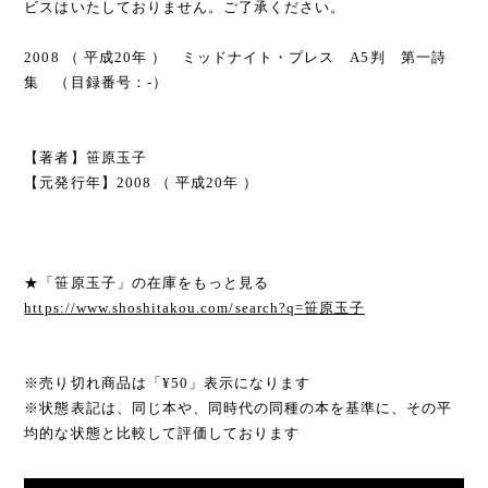
ビスはいたしておりません。ご了承ください。
2008 （ 平成20年 ） ミッドナイト・プレス A5判 第一詩
集 （目録番号：-）
【著者】笹原玉子
【元発行年】2008 （ 平成20年 ）
★「笹原玉子」の在庫をもっと見る
https://www.shoshitakou.com/search?q=笹原玉子
※売り切れ商品は「¥50」表示になります
※状態表記は、同じ本や、同時代の同種の本を基準に、その平
均的な状態と比較して評価しております