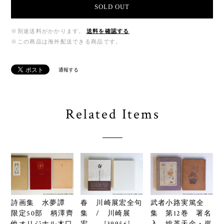
SOLD OUT
※別途送料がかかります。
送料を確認する
※この商品は海外配送できる商品です。
通報する
Related Items
詩画集 水夢譚
春 川崎展宏全句
武者小路実篤全
限定50部 柄澤齊
集 / 川崎展
集 第12巻 署名
他オリジナル木口
宏 [39956]
入 総革天金・岸