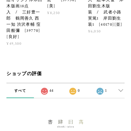
木版画18点
[美]
田劉生木版
入 / 三好豊一
装 / 武者小路
¥8,250
郎 鶴岡善久 西
実篤1 岸田劉生
一知 渋沢孝輔 窪
装1 [40170][並]
田般彌 [39770]
¥6,050
[良好]
¥49,500
ショップの評価
すべて
44
0
1