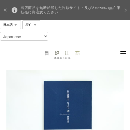
当店商品を無断転載した詐欺サイト・及びAmazonの無在庫
転売に御注意ください