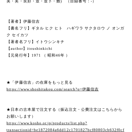
美・美・良好・並・並下・難) （目録番号：-）
【著者】伊藤信吉
【書名フリ】ギタル ヒク ヒト ハギワラ サクタロウ ノ オンガ
ク セイカツ
【著者名フリ】イトウシンキチ
【author】itoushinkichi
【元発行年】1971 （ 昭和46年 ）
★「伊藤信吉」の在庫をもっと見る
https://www.shoshitakou.com/search?q=伊藤信吉
★日本の古本屋で注文する（振込注文・公費注文はこちらから
お願いします）
https://www.kosho.or.jp/products/list.php?
transactionid=be1872084a6dd12c1701827bcf80803cb632f0cf