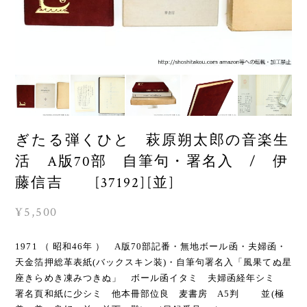
ぎたる弾くひと 萩原朔太郎の音楽生
活 A版70部 自筆句・署名入 / 伊
藤信吉 [37192][並]
¥5,500
1971 （ 昭和46年 ） A版70部記番・無地ボール函・夫婦函・
天金箔押総革表紙(バックスキン装)・自筆句署名入「風果てぬ星
座きらめき凍みつきぬ」 ボール函イタミ 夫婦函経年シミ
署名頁和紙に少シミ 他本冊部位良 麦書房 A5判 並(極