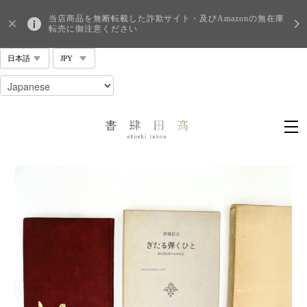
当店商品を無断転載した詐欺サイト・及びAmazonの無在庫
転売に御注意ください