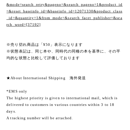
&mode=search_retry&pageno=&search_pageno=1&product_id
=&reset_baseinfo_id=&baseinfo_id=12071330&product_class
_id=&quantity=1&from_mode=&search_facet_publisher=&sea
rch_word=[37192]
※売り切れ商品は「¥50」表示になります
※状態表記は、同じ本や、同時代の同種の本を基準に、その平
均的な状態と比較して評価しております
★About International Shipping 海外発送
*EMS only
The highest priority is given to international mail, which is
delivered to customers in various countries within 3 to 18
days.
A tracking number will be attached.