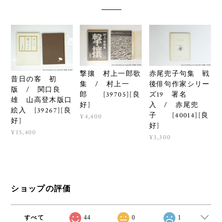
撃攘 村上一郎歌
赤尾兜子句集 戦
昔日の客 初
集 / 村上一
後俳句作家シリー
版 / 関口良
郎 [39705][良
ズ19 署名
雄 山高登木版口
好]
入 / 赤尾兜
絵入 [39267][良
子 [40014][良
¥4,400
好]
好]
¥15,400
¥3,300
ショップの評価
すべて
44
0
1