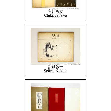
左川ちか
Chika Sagawa
新國誠一
Seiichi Niikuni