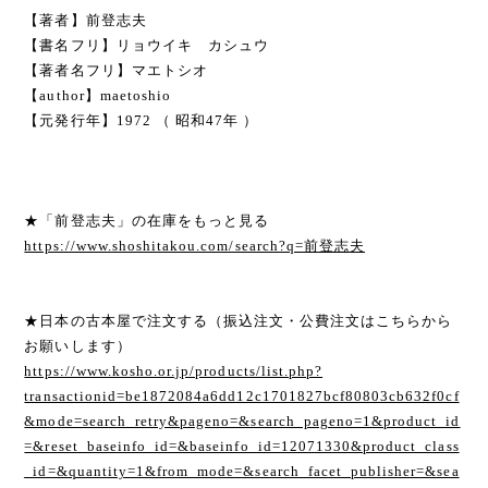
【著者】前登志夫
【書名フリ】リョウイキ カシュウ
【著者名フリ】マエトシオ
【author】maetoshio
【元発行年】1972 （ 昭和47年 ）
★「前登志夫」の在庫をもっと見る
https://www.shoshitakou.com/search?q=前登志夫
★日本の古本屋で注文する（振込注文・公費注文はこちらから
お願いします）
https://www.kosho.or.jp/products/list.php?
transactionid=be1872084a6dd12c1701827bcf80803cb632f0cf
&mode=search_retry&pageno=&search_pageno=1&product_id
=&reset_baseinfo_id=&baseinfo_id=12071330&product_class
_id=&quantity=1&from_mode=&search_facet_publisher=&sea