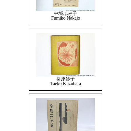
中城ふみ子
Fumiko Nakajo
葛原妙子
Taeko Kuzuhara