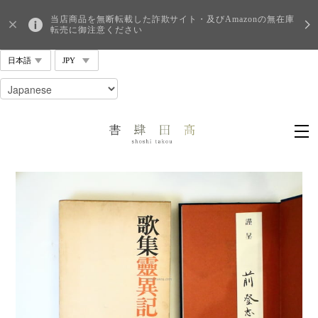
当店商品を無断転載した詐欺サイト・及びAmazonの無在庫
転売に御注意ください