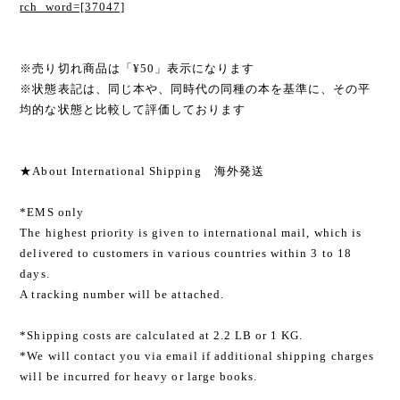
rch_word=[37047]
※売り切れ商品は「¥50」表示になります
※状態表記は、同じ本や、同時代の同種の本を基準に、その平
均的な状態と比較して評価しております
★About International Shipping 海外発送
*EMS only
The highest priority is given to international mail, which is
delivered to customers in various countries within 3 to 18
days.
A tracking number will be attached.
*Shipping costs are calculated at 2.2 LB or 1 KG.
*We will contact you via email if additional shipping charges
will be incurred for heavy or large books.