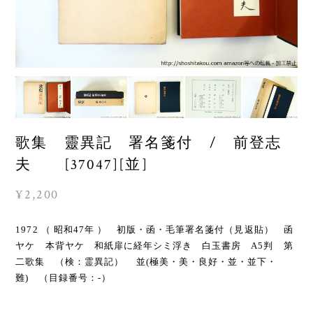
歌集 靈異記 署名箋付 / 前登志
夫 [37047][並]
¥2,200
1972 （ 昭和47年 ） 初版・函・毛筆署名箋付（見返貼） 函
ヤケ 本背ヤケ 和紙扉に経年シミ浮き 白玉書房 A5判 第
二歌集 （検：霊異記） 並(極美・美・良好・並・並下・
難) （目録番号：-）