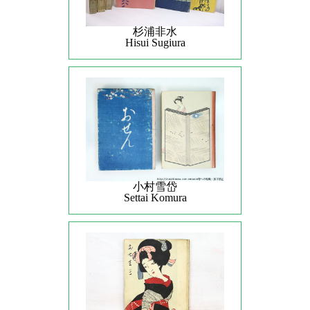
杉浦非水
Hisui Sugiura
小村雪岱
Settai Komura