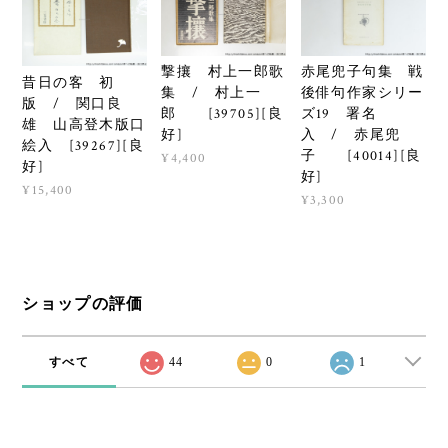
撃攘 村上一郎歌
赤尾兜子句集 戦
昔日の客 初
集 / 村上一
後俳句作家シリー
版 / 関口良
郎 [39705][良
ズ19 署名
雄 山高登木版口
好]
入 / 赤尾兜
絵入 [39267][良
子 [40014][良
¥4,400
好]
好]
¥15,400
¥3,300
ショップの評価
すべて
44
0
1