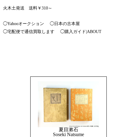
火木土発送 送料￥310～
◯Yahooオークション
◯日本の古本屋
◯宅配便で通信買取します
◯購入ガイド|ABOUT
夏目漱石
Soseki Natsume