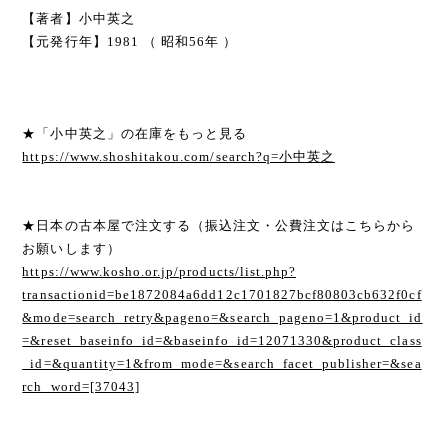
【著者】小中英之
【元発行年】1981 （ 昭和56年 ）
★「小中英之」の在庫をもっと見る
https://www.shoshitakou.com/search?q=小中英之
★日本の古本屋で注文する（振込注文・公費注文はこちらから
お願いします）
https://www.kosho.or.jp/products/list.php?
transactionid=be1872084a6dd12c1701827bcf80803cb632f0cf
&mode=search_retry&pageno=&search_pageno=1&product_id
=&reset_baseinfo_id=&baseinfo_id=12071330&product_class
_id=&quantity=1&from_mode=&search_facet_publisher=&sea
rch_word=[37043]