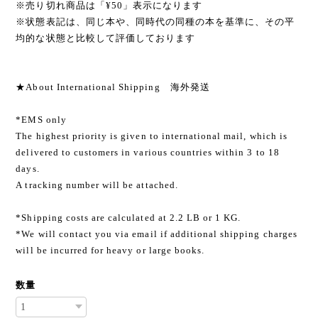
※売り切れ商品は「¥50」表示になります
※状態表記は、同じ本や、同時代の同種の本を基準に、その平
均的な状態と比較して評価しております
★About International Shipping 海外発送
*EMS only
The highest priority is given to international mail, which is
delivered to customers in various countries within 3 to 18
days.
A tracking number will be attached.
*Shipping costs are calculated at 2.2 LB or 1 KG.
*We will contact you via email if additional shipping charges
will be incurred for heavy or large books.
数量