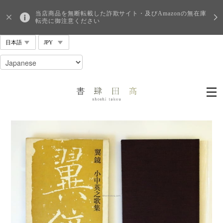
当店商品を無断転載した詐欺サイト・及びAmazonの無在庫
転売に御注意ください