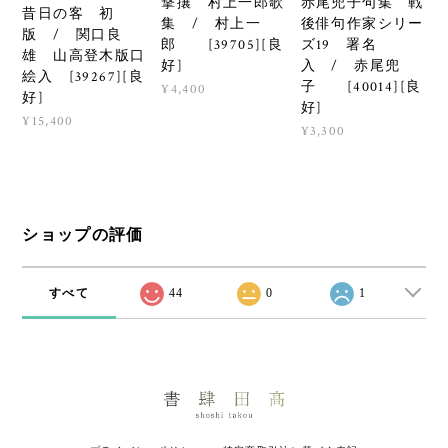
撃攘 村上一郎歌
赤尾兜子句集 戦
昔日の客 初
集 / 村上一
後俳句作家シリー
版 / 関口良
郎 [39705][良
ズ19 署名
雄 山高登木版口
好]
入 / 赤尾兜
絵入 [39267][良
子 [40014][良
¥4,400
好]
好]
¥15,400
¥3,300
ショップの評価
すべて
44
0
1