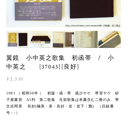
翼鏡 小中英之歌集 初函帯 / 小
中英之 [37043][良好]
¥2,530
1981 （ 昭和56年 ） 初版・函・帯 函少ヤケ 帯背ヤケ 砂
子屋書房 A5判 第二歌集 生前歌集は本書含む二冊のみ 帯
文吉岡実 良好(極美・美・良好・並・並下・難) （目録番
号：-）