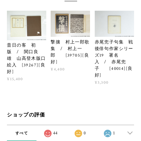
撃攘 村上一郎歌
赤尾兜子句集 戦
昔日の客 初
集 / 村上一
後俳句作家シリー
版 / 関口良
郎 [39705][良
ズ19 署名
雄 山高登木版口
好]
入 / 赤尾兜
絵入 [39267][良
子 [40014][良
¥4,400
好]
好]
¥15,400
¥3,300
ショップの評価
すべて
44
0
1