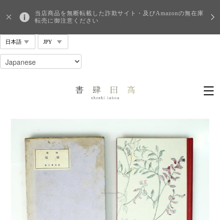
当店商品を無断転載した詐欺サイト・及びAmazonの無在庫
転売に御注意ください