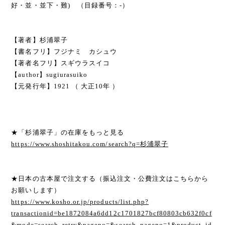
好・並・並下・難) （目録番号：-）
【著者】杉浦翠子
【書名フリ】フジナミ カシュウ
【著者名フリ】スギウラスイコ
【author】sugiurasuiko
【元発行年】1921 （ 大正10年 ）
★「杉浦翠子」の在庫をもっと見る
https://www.shoshitakou.com/search?q=杉浦翠子
★日本の古本屋で注文する（振込注文・公費注文はこちらから
お願いします）
https://www.kosho.or.jp/products/list.php?
transactionid=be1872084a6dd12c1701827bcf80803cb632f0cf
&mode=search_retry&pageno=&search_pageno=1&product_id