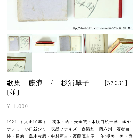
歌集 藤浪 / 杉浦翠子 [37031]
[並]
¥11,000
1921 （ 大正10年 ） 初版・函・天金装・木版口絵一葉 函ヤ
ケシミ 小口並シミ 表紙フチキズ 春陽堂 四六判 著者自
装・挿絵 島木赤彦・中村憲吉・斎藤茂吉序 並(極美・美・良