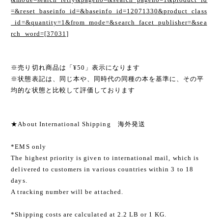
=&reset_baseinfo_id=&baseinfo_id=12071330&product_class
_id=&quantity=1&from_mode=&search_facet_publisher=&sea
rch_word=[37031]
※売り切れ商品は「¥50」表示になります
※状態表記は、同じ本や、同時代の同種の本を基準に、その平
均的な状態と比較して評価しております
★About International Shipping 海外発送
*EMS only
The highest priority is given to international mail, which is
delivered to customers in various countries within 3 to 18
days.
A tracking number will be attached.
*Shipping costs are calculated at 2.2 LB or 1 KG.