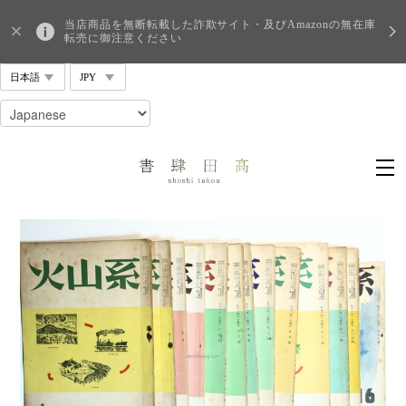
当店商品を無断転載した詐欺サイト・及びAmazonの無在庫
転売に御注意ください