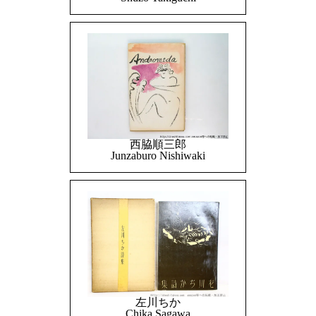
西脇順三郎
Junzaburo Nishiwaki
左川ちか
Chika Sagawa