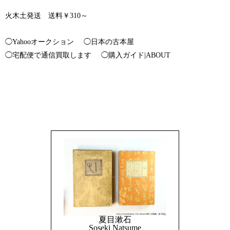
火木土発送 送料￥310～
◯Yahooオークション
◯日本の古本屋
◯宅配便で通信買取します
◯購入ガイド|ABOUT
夏目漱石
Soseki Natsume