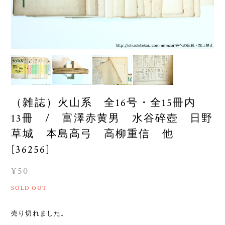
（雑誌）火山系 全16号・全15冊内
13冊 / 富澤赤黄男 水谷碎壺 日野
草城 本島高弓 高柳重信 他
[36256]
¥50
SOLD OUT
売り切れました。