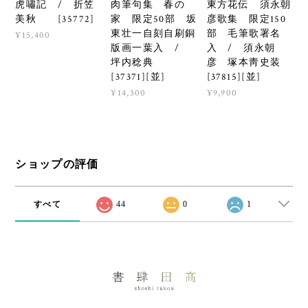
虎嘯記 / 折笠
肉筆句集 春の
東方花伝 須永朝
美秋 [35772]
家 限定50部 坂
彦歌集 限定150
東壮一自刻自刷銅
部 毛筆歌署名
¥15,400
版画一葉入 /
入 / 須永朝
坪内稔典
彦 塚本靑史装
[37371][並]
[37815][並]
¥14,300
¥9,900
ショップの評価
すべて
44
0
1