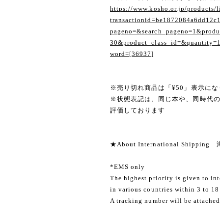
https://www.kosho.or.jp/products/l
transactionid=be1872084a6dd12c
pageno=&search_pageno=1&produc
30&product_class_id=&quantity=
word=[36937]
※売り切れ商品は「¥50」表示にな
※状態表記は、同じ本や、同時代
評価しております
★About International Shippi
*EMS only
The highest priority is given to in
in various countries within 3 to 18
A tracking number will be attached