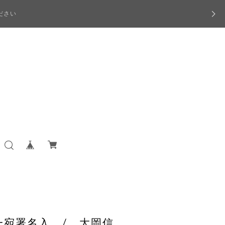
ださい
一宛署名入 / 大岡信