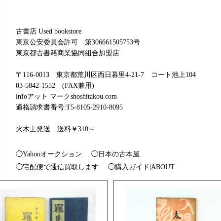
古書店 Used bookstore
東京公安委員会許可 第306661505753号
東京都古書籍商業協同組合加盟店
〒116-0013 東京都荒川区西日暮里4-21-7 コート池上104
03-5842-1552 (FAX兼用)
infoアット マークshoshitakou.com
適格請求書番号:T5-8105-2910-8095
火木土発送 送料￥310～
◯Yahooオークション
◯日本の古本屋
◯宅配便で通信買取します
◯購入ガイド|ABOUT