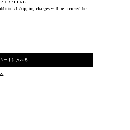
2.2 LB or 1 KG.
dditional shipping charges will be incurred for
カートに入れる
する