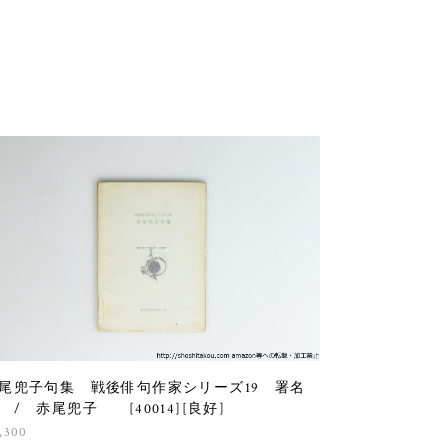
尾兜子句集 戦後俳句作家シリーズ19 署名
 / 赤尾兜子 [40014][良好]
,300