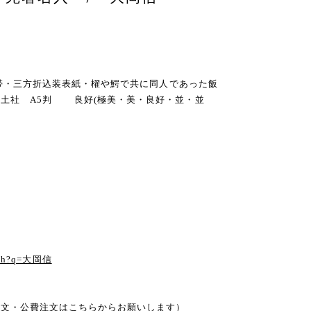
・函・帯・三方折込装表紙・櫂や鰐で共に同人であった飯
青土社 A5判 良好(極美・美・良好・並・並
arch?q=大岡信
注文・公費注文はこちらからお願いします）