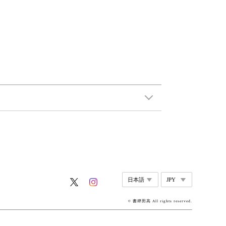
© 書肆田高 All rights reserved.