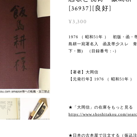
[36937][良好]
¥3,300
1976 （ 昭和51年 ） 初版
島耕一宛署名入 函及帯少スレ 
下・難) （目録番号：-）
【著者】大岡信
【元発行年】1976 （ 昭和51年 ）
★「大岡信」の在庫をもっと見る
https://www.shoshitakou.com/se
★日本の古本屋で注文する（振込