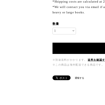
*Shipping costs are calculated at 
*We will contact you via email if a
heavy or large books.
数量
※別途送料がかかります。
送料を確認
※この商品は海外配送できる商品です。
通報する