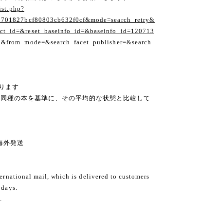
ist.php?
1701827bcf80803cb632f0cf&mode=search_retry&
t_id=&reset_baseinfo_id=&baseinfo_id=120713
1&from_mode=&search_facet_publisher=&search_
ります
の同種の本を基準に、その平均的な状態と比較して
ng 海外発送
ternational mail, which is delivered to customers
 days.
.