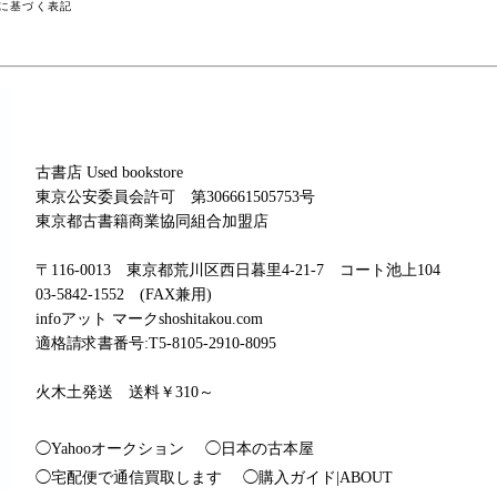
に基づく表記
古書店 Used bookstore
東京公安委員会許可 第306661505753号
東京都古書籍商業協同組合加盟店
〒116-0013 東京都荒川区西日暮里4-21-7 コート池上104
03-5842-1552 (FAX兼用)
infoアット マークshoshitakou.com
適格請求書番号:T5-8105-2910-8095
火木土発送 送料￥310～
◯Yahooオークション
◯日本の古本屋
◯宅配便で通信買取します
◯購入ガイド|ABOUT