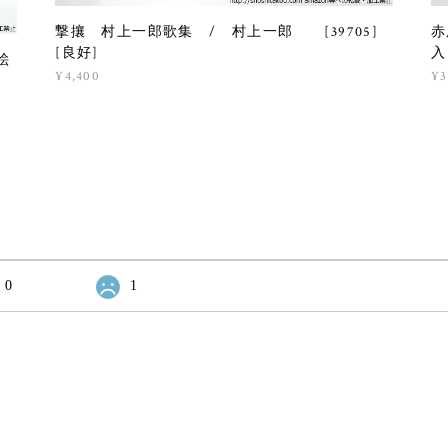
撃攘 村上一郎歌集 / 村上一郎 [39705]
赤
[良好]
入
絵
¥4,400
¥3
0
1