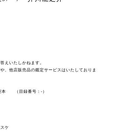
お答えいたしかねます。
スや、他店販売品の鑑定サービスはいたしておりま
 小型本 （目録番号：-）
ノスケ