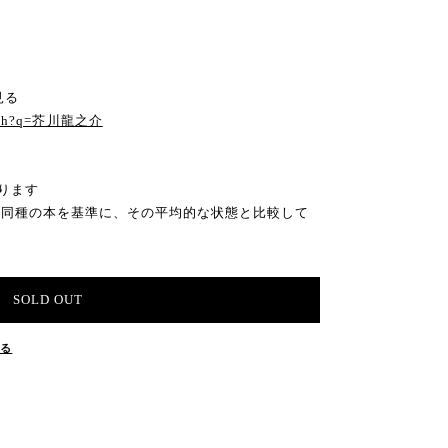
見る
search?q=芥川龍之介
ります
の同種の本を基準に、その平均的な状態と比較して
SOLD OUT
する