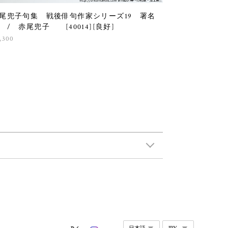
尾兜子句集 戦後俳句作家シリーズ19 署名
 / 赤尾兜子 [40014][良好]
,300