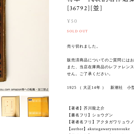
[36792][並]
¥50
SOLD OUT
売り切れました。
販売済商品についてのご質問には
また、当店在庫商品のレファレン
せん。ご了承ください。
1925 （ 大正14年 ） 新潮社
【著者】芥川龍之介
【書名フリ】ショウグン
【著者名フリ】アクタガワリュウ
【author】akutagawaryuunosuke