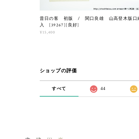
昔日の客 初版 / 関口良雄 山高登木版口
入 [39267][良好]
¥15,400
ショップの評価
すべて
44