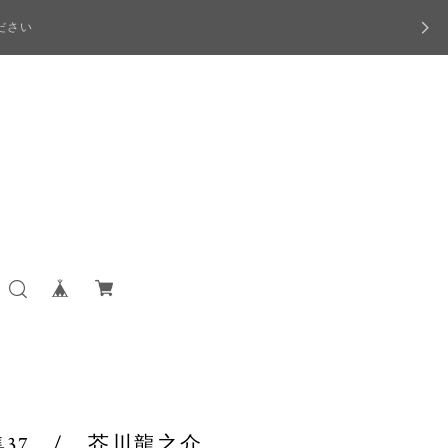
ださい
集37 / 芥川龍之介