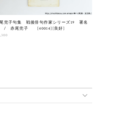
尾兜子句集 戦後俳句作家シリーズ19 署名
 / 赤尾兜子 [40014][良好]
,300