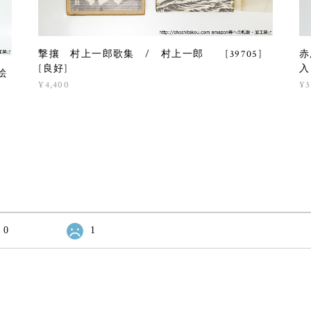
撃攘 村上一郎歌集 / 村上一郎 [39705]
赤
[良好]
入
絵
¥4,400
¥3
0
1