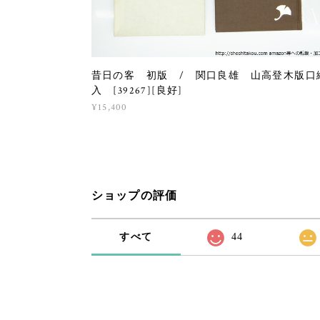
昔日の客 初版 / 関口良雄 山高登木版口
入 [39267][良好]
¥15,400
ショップの評価
すべて
44