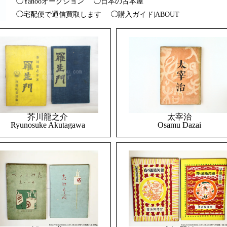
◯Yahooオークション
◯日本の古本屋
◯宅配便で通信買取します
◯購入ガイド|ABOUT
太宰治
芥川龍之介
Osamu Dazai
Ryunosuke Akutagawa