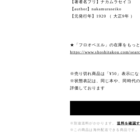
【著者名フリ】ナカムラセイコ
【author】nakamuraseiko
【元発行年】1920 （ 大正9年 ）
★「フロオベエル」の在庫をもっ
https://www.shoshitakou.com/
※売り切れ商品は「¥50」表示にな
※状態表記は、同じ本や、同時代
評価しております
※別途送料がかかります。
送料を確認
※この商品は海外配送できる商品です。