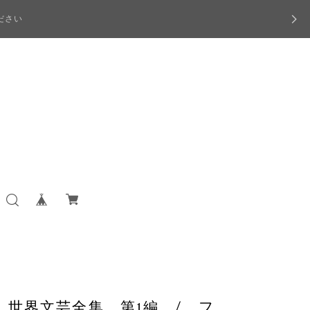
ださい
世界文芸全集 第1編 / フ