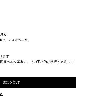
と見る
search?q=フロオベエル
ります
の同種の本を基準に、その平均的な状態と比較して
SOLD OUT
する