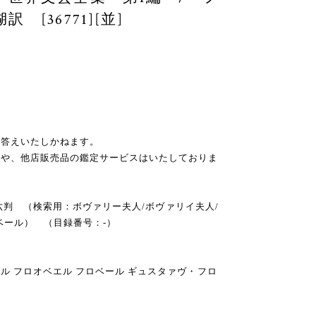
[36771][並]
お答えいたしかねます。
スや、他店販売品の鑑定サービスはいたしておりま
 四六判 （検索用：ボヴァリー夫人/ボヴァリイ夫人/
ベール） （目録番号：-）
ル フロオベエル フロベール ギュスタァヴ・フロ