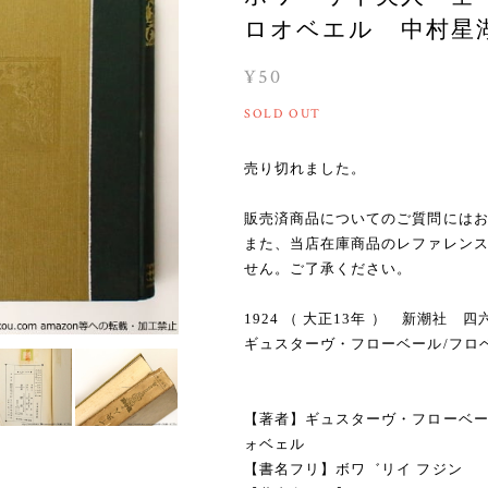
ロオベエル 中村星湖訳 
¥50
SOLD OUT
売り切れました。
販売済商品についてのご質問には
また、当店在庫商品のレファレン
せん。ご了承ください。
1924 （ 大正13年 ） 新潮社
ギュスターヴ・フローベール/フロ
【著者】ギュスターヴ・フローベー
ォベェル
【書名フリ】ボワ゛リイ フジン